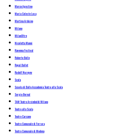
Marco Agostino
Maria Celeste Losa
Martina Arduino
Milano
MilanOltre
Nicoletta Manni
Ravenna Festival
Roberto Bolle
Royal Ballet
Rudolf Nureyev
Scala
Scuola di Ballo Accademia Teatro alla Scala
Sergio Bernal
TAM Teatro Arcimboldi Milano
Teatro alla Scala
Teatro Carcano
Teatro Comunale di Ferrara
Teatro Comunale di Modena