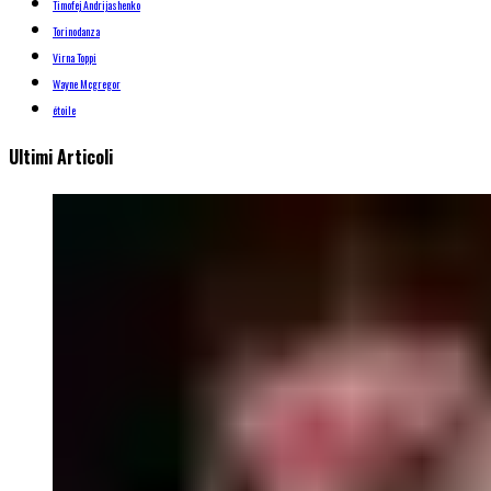
Timofej Andrijashenko
Torinodanza
Virna Toppi
Wayne Mcgregor
étoile
Ultimi Articoli