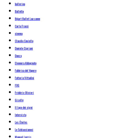
ballerina
Balletto
Béjart Ballet Lausanne
Carla Fracci
cinema
Claudio Coviello
Daniele Cipriani
Danza
Eleonora Abbagnato
Fabbrica del Vapore
Fattoria Vittadini
FOG
Frédéric Olivieri
Giselle
Il lago dei cigni
Intervista
Les Étoiles
Lo Schiaccianoci
Manuel Legris