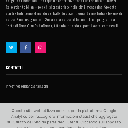
del gruppo Benetton. Dopo questa esperienza fondo una società di servizi –
Relocation to Milan – per chi si trasferisce nella città meneghina. Sposata
con tre figli, torno al mondo del balletto accompagnando mia figlia a lezione di
danza. Sono insegnante di Soria della danza ed ho condotto il programma
“Note di Danza” su RadioDanza, Attendo in fondo ai post i vostri commenti!
CONTATTI
info@notedidanzaonair.com
Questo sito web utilizza cookies per la piattaforma Google
Analytics per raccogliere informazioni statistiche aggregate
sull’utilizzo del Sito da parte degli utenti. Cliccando sull'apposito
tasto di accettazione o continuando la navigazione si