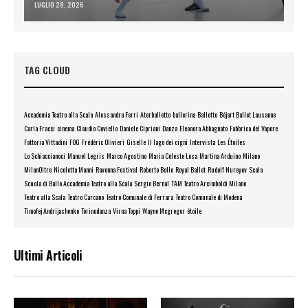
LUGLIO 28, 2026
TAG CLOUD
Accademia Teatro alla Scala
Alessandra Ferri
Aterballetto
ballerina
Balletto
Béjart Ballet Lausanne
Carla Fracci
cinema
Claudio Coviello
Daniele Cipriani
Danza
Eleonora Abbagnato
Fabbrica del Vapore
Fattoria Vittadini
FOG
Frédéric Olivieri
Giselle
Il lago dei cigni
Intervista
Les Étoiles
Lo Schiaccianoci
Manuel Legris
Marco Agostino
Maria Celeste Losa
Martina Arduino
Milano
MilanOltre
Nicoletta Manni
Ravenna Festival
Roberto Bolle
Royal Ballet
Rudolf Nureyev
Scala
Scuola di Ballo Accademia Teatro alla Scala
Sergio Bernal
TAM Teatro Arcimboldi Milano
Teatro alla Scala
Teatro Carcano
Teatro Comunale di Ferrara
Teatro Comunale di Modena
Timofej Andrijashenko
Torinodanza
Virna Toppi
Wayne Mcgregor
étoile
Ultimi Articoli