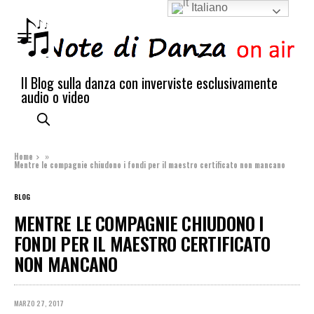
Italiano
Il Blog sulla danza con inverviste esclusivamente
audio o video
Home
»
Mentre le compagnie chiudono i fondi per il maestro certificato non mancano
BLOG
MENTRE LE COMPAGNIE CHIUDONO I
FONDI PER IL MAESTRO CERTIFICATO
NON MANCANO
MARZO 27, 2017