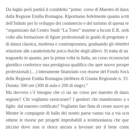
Da luglio però partirà il
cosiddetto “
primo
corso di Maestro di danz
dalla Regione Emilia Romagna. Riportiamo fedelmente quanto scritto
dell’Istituto per lo sviluppo del commercio e del turismo di questa re
“
organizzato dal
Centro Studi “La Torre”
insieme a
Iscom E.R.
sede
volto alla formazione di figure professionali in grado di progettare e
di danza classica, moderna e contemporanea, graduando gli obiettivi 
relazione alle caratteristiche psico-fisiche degli allievi. Si tratta di u
traguardo in quanto, per
la prima volta in Italia, un corso riconosciut
giuridico conferisce una prestigiosa qualifica che apre nuove prospe
professionali (…)
interamente finanziato con risorse del Fondo Soci
della Regione Emilia Romagna (delibera di Giunta Regionale n. 33
Durata:
500 ore (300 di aula e 200 di stage).”
Ma davvero c’è bisogno che ci sia un corso per maestro di danza 
regione? Chi vogliamo rassicurare? I genitori che manderanno a s
figlio dal maestro certificato? Vogliamo fare finta di creare nuovi po
Mentre le compagnie di ballo del nostro paese vanno via a via sc
ottiene le risorse per progetti improbabili a testimonianza che 
piccino dove non si riesce ancora a lavorare per il bene com