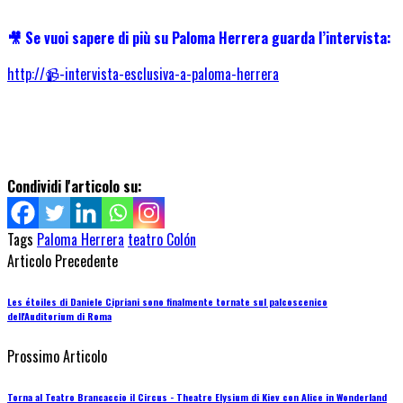
🎥 Se vuoi sapere di più su Paloma Herrera guarda l’intervista:
http://📹-intervista-esclusiva-a-paloma-herrera
Condividi l'articolo su:
Tags
Paloma Herrera
teatro Colón
Articolo Precedente
Les étoiles di Daniele Cipriani sono finalmente tornate sul palcoscenico
dell'Auditorium di Roma
Prossimo Articolo
Torna al Teatro Brancaccio il Circus - Theatre Elysium di Kiev con Alice in Wonderland