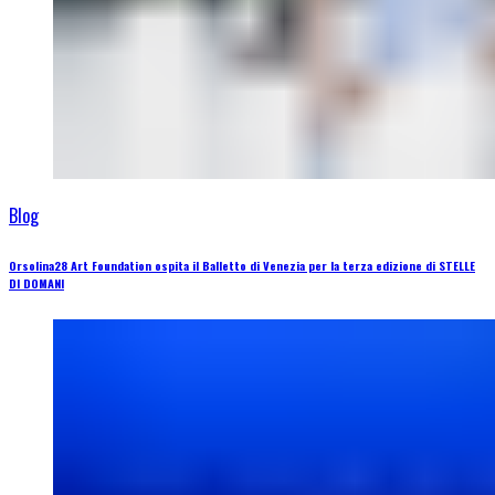
Blog
Orsolina28 Art Foundation ospita il Balletto di Venezia per la terza edizione di STELLE
DI DOMANI