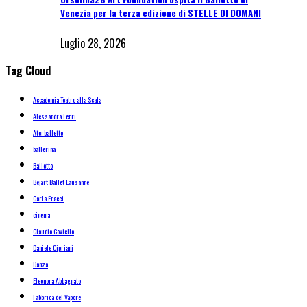
Venezia per la terza edizione di STELLE DI DOMANI
Luglio 28, 2026
Tag Cloud
Accademia Teatro alla Scala
Alessandra Ferri
Aterballetto
ballerina
Balletto
Béjart Ballet Lausanne
Carla Fracci
cinema
Claudio Coviello
Daniele Cipriani
Danza
Eleonora Abbagnato
Fabbrica del Vapore