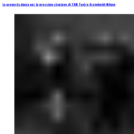
La proposta danza per la prossima stagione di TAM Teatro Arcimboldi Milano