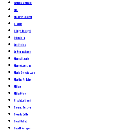
Fattoria Vittadini
FOG
Frédéric Olivieri
Giselle
Il lago dei cigni
Intervista
Les Étoiles
Lo Schiaccianoci
Manuel Legris
Marco Agostino
Maria Celeste Losa
Martina Arduino
Milano
MilanOltre
Nicoletta Manni
Ravenna Festival
Roberto Bolle
Royal Ballet
Rudolf Nureyev