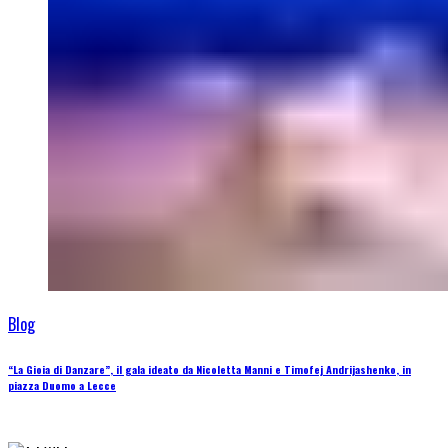
Blog
“La Gioia di Danzare”, il gala ideato da Nicoletta Manni e Timofej Andrijashenko, in
piazza Duomo a Lecce