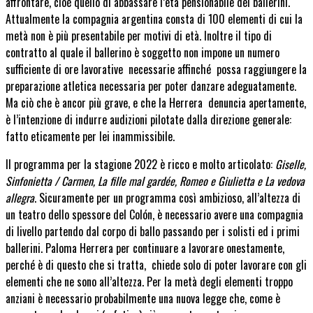
affrontare, cioè quello di abbassare l’età pensionabile dei ballerini.
Attualmente la compagnia argentina consta di 100 elementi di cui la
metà non è più presentabile per motivi di età. Inoltre il tipo di
contratto al quale il ballerino è soggetto non impone un numero
sufficiente di ore lavorative necessarie affinché possa raggiungere la
preparazione atletica necessaria per poter danzare adeguatamente.
Ma ciò che è ancor più grave, e che la Herrera denuncia apertamente,
è l’intenzione di indurre audizioni pilotate dalla direzione generale:
fatto eticamente per lei inammissibile.
Il programma per la stagione 2022 è ricco e molto articolato:
Giselle,
Sinfonietta / Carmen, La fille mal gardée, Romeo e Giulietta e La vedova
allegra
. Sicuramente per un programma così ambizioso, all’altezza di
un teatro dello spessore del Colón, è necessario avere una compagnia
di livello partendo dal corpo di ballo passando per i solisti ed i primi
ballerini. Paloma Herrera per continuare a lavorare onestamente,
perché è di questo che si tratta, chiede solo di poter lavorare con gli
elementi che ne sono all’altezza. Per la metà degli elementi troppo
anziani è necessario probabilmente una nuova legge che, come è