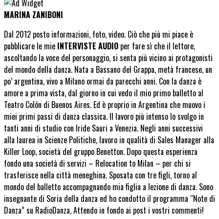
MARINA ZANIBONI
Dal 2012 posto informazioni, foto, video. Ciò che più mi piace è
pubblicare le mie
INTERVISTE AUDIO
per fare sì che il lettore,
ascoltando la voce del personaggio, si senta più vicino ai protagonisti
del mondo della danza. Nata a Bassano del Grappa, metà francese, un
po’ argentina, vivo a Milano ormai da parecchi anni. Con la danza è
amore a prima vista, dal giorno in cui vedo il mio primo balletto al
Teatro Colón di Buenos Aires. Ed è proprio in Argentina che muovo i
miei primi passi di danza classica. Il lavoro più intenso lo svolgo in
tanti anni di studio con Iride Sauri a Venezia. Negli anni successivi
alla laurea in Scienze Politiche, lavoro in qualità di Sales Manager alla
Killer Loop, società del gruppo Benetton. Dopo questa esperienza
fondo una società di servizi – Relocation to Milan – per chi si
trasferisce nella città meneghina. Sposata con tre figli, torno al
mondo del balletto accompagnando mia figlia a lezione di danza. Sono
insegnante di Soria della danza ed ho condotto il programma “Note di
Danza” su RadioDanza, Attendo in fondo ai post i vostri commenti!