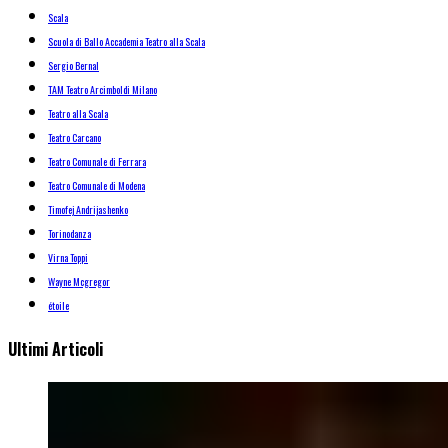
Scala
Scuola di Ballo Accademia Teatro alla Scala
Sergio Bernal
TAM Teatro Arcimboldi Milano
Teatro alla Scala
Teatro Carcano
Teatro Comunale di Ferrara
Teatro Comunale di Modena
Timofej Andrijashenko
Torinodanza
Virna Toppi
Wayne Mcgregor
étoile
Ultimi Articoli