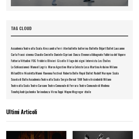
TAG CLOUD
Accademia Teatro alla Scala
Alessandra Ferri
Aterballetto
ballerina
Balletto
Béjart Ballet Lausanne
Carla Fracci
cinema
Claudio Coviello
Daniele Cipriani
Danza
Eleonora Abbagnato
Fabbrica del Vapore
Fattoria Vittadini
FOG
Frédéric Olivieri
Giselle
Il lago dei cigni
Intervista
Les Étoiles
Lo Schiaccianoci
Manuel Legris
Marco Agostino
Maria Celeste Losa
Martina Arduino
Milano
MilanOltre
Nicoletta Manni
Ravenna Festival
Roberto Bolle
Royal Ballet
Rudolf Nureyev
Scala
Scuola di Ballo Accademia Teatro alla Scala
Sergio Bernal
TAM Teatro Arcimboldi Milano
Teatro alla Scala
Teatro Carcano
Teatro Comunale di Ferrara
Teatro Comunale di Modena
Timofej Andrijashenko
Torinodanza
Virna Toppi
Wayne Mcgregor
étoile
Ultimi Articoli