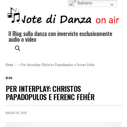
Italiano
Il Blog sulla danza con inverviste esclusivamente
audio o video
Home
»
Per Interplay: Christos Papadopulos e Ferenc Fehér
BLOG
PER INTERPLAY: CHRISTOS
PAPADOPULOS E FERENC FEHÉR
MAGGIO 28, 2019