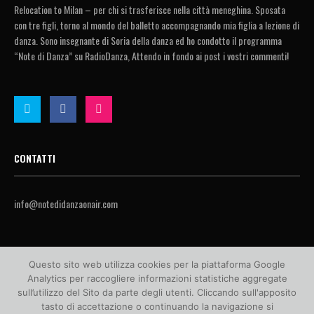
Relocation to Milan – per chi si trasferisce nella città meneghina. Sposata
con tre figli, torno al mondo del balletto accompagnando mia figlia a lezione di
danza. Sono insegnante di Soria della danza ed ho condotto il programma
“Note di Danza” su RadioDanza, Attendo in fondo ai post i vostri commenti!
CONTATTI
info@notedidanzaonair.com
Questo sito web utilizza cookies per la piattaforma Google
Analytics per raccogliere informazioni statistiche aggregate
sull’utilizzo del Sito da parte degli utenti. Cliccando sull'apposito
tasto di accettazione o continuando la navigazione si