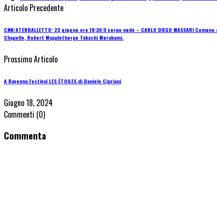
Articolo Precedente
CNN/ATERBALLETTO: 23 giugno ore 18:30 Il corpo nudo – CARLO DIEGO MASSARI Comune di Ca
Chapelle, Robert Mapplethorpe Takashi Murakami.
Prossimo Articolo
A Ravenna Festival LES ÉTOILES di Daniele Cipriani
Giugno 18, 2024
Commenti
(0)
Commenta