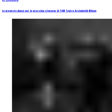
La proposta danza per la prossima stagione di TAM Teatro Arcimboldi Milano