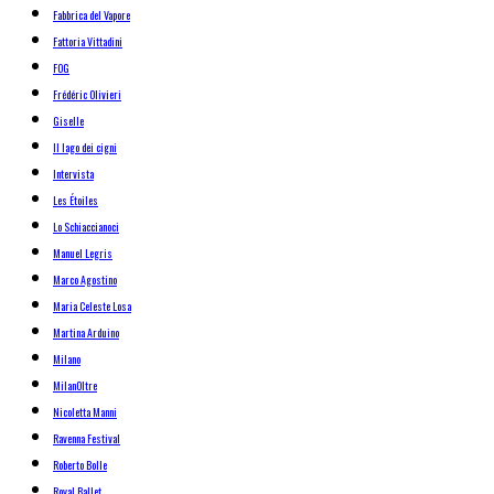
Fabbrica del Vapore
Fattoria Vittadini
FOG
Frédéric Olivieri
Giselle
Il lago dei cigni
Intervista
Les Étoiles
Lo Schiaccianoci
Manuel Legris
Marco Agostino
Maria Celeste Losa
Martina Arduino
Milano
MilanOltre
Nicoletta Manni
Ravenna Festival
Roberto Bolle
Royal Ballet