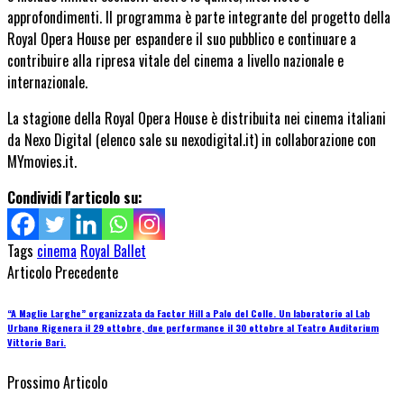
approfondimenti. Il programma è parte integrante del progetto della
Royal Opera House per espandere il suo pubblico e continuare a
contribuire alla ripresa vitale del cinema a livello nazionale e
internazionale.
La stagione della Royal Opera House è distribuita nei cinema italiani
da Nexo Digital (elenco sale su nexodigital.it) in collaborazione con
MYmovies.it.
Condividi l'articolo su:
Tags
cinema
Royal Ballet
Articolo Precedente
“A Maglie Larghe” organizzata da Factor Hill a Palo del Colle. Un laboratorio al Lab
Urbano Rigenera il 29 ottobre, due performance il 30 ottobre al Teatro Auditorium
Vittorio Bari.
Prossimo Articolo