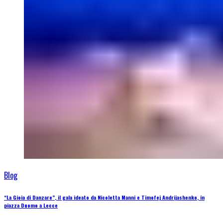
Blog
“La Gioia di Danzare”, il gala ideato da Nicoletta Manni e Timofej Andrijashenko, in
piazza Duomo a Lecce