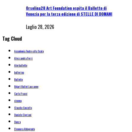
Orsolina28 Art Foundation ospita il Balletto di
Venezia per la terza edizione di STELLE DI DOMANI
Luglio 28, 2026
Tag Cloud
Accademia Teatro alla Scala
Alessandra Ferri
Aterballetto
ballerina
Balletto
Béjart Ballet Lausanne
Carla Fracci
cinema
Claudio Coviello
Daniele Cipriani
Danza
Eleonora Abbagnato