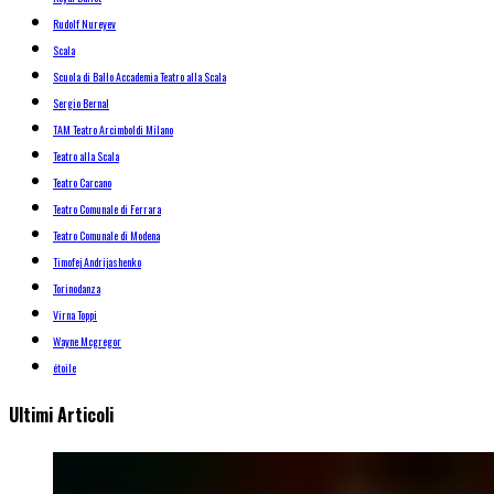
Rudolf Nureyev
Scala
Scuola di Ballo Accademia Teatro alla Scala
Sergio Bernal
TAM Teatro Arcimboldi Milano
Teatro alla Scala
Teatro Carcano
Teatro Comunale di Ferrara
Teatro Comunale di Modena
Timofej Andrijashenko
Torinodanza
Virna Toppi
Wayne Mcgregor
étoile
Ultimi Articoli