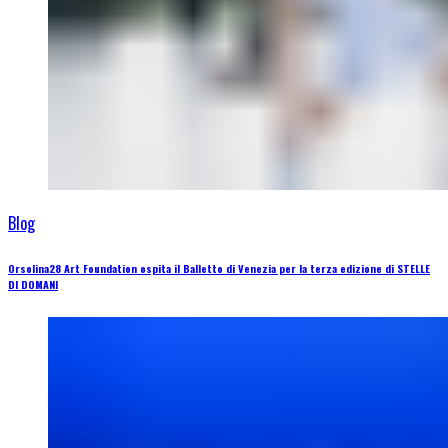
Blog
Orsolina28 Art Foundation ospita il Balletto di Venezia per la terza edizione di STELLE
DI DOMANI