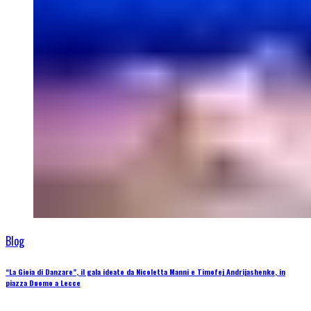
Blog
“La Gioia di Danzare”, il gala ideato da Nicoletta Manni e Timofej Andrijashenko, in
piazza Duomo a Lecce