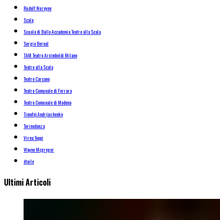
Rudolf Nureyev
Scala
Scuola di Ballo Accademia Teatro alla Scala
Sergio Bernal
TAM Teatro Arcimboldi Milano
Teatro alla Scala
Teatro Carcano
Teatro Comunale di Ferrara
Teatro Comunale di Modena
Timofej Andrijashenko
Torinodanza
Virna Toppi
Wayne Mcgregor
étoile
Ultimi Articoli