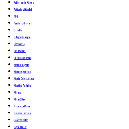
Fabbrica del Vapore
Fattoria Vittadini
FOG
Frédéric Olivieri
Giselle
Il lago dei cigni
Intervista
Les Étoiles
Lo Schiaccianoci
Manuel Legris
Marco Agostino
Maria Celeste Losa
Martina Arduino
Milano
MilanOltre
Nicoletta Manni
Ravenna Festival
Roberto Bolle
Royal Ballet