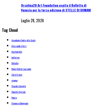
Orsolina28 Art Foundation ospita il Balletto di
Venezia per la terza edizione di STELLE DI DOMANI
Luglio 28, 2026
Tag Cloud
Accademia Teatro alla Scala
Alessandra Ferri
Aterballetto
ballerina
Balletto
Béjart Ballet Lausanne
Carla Fracci
cinema
Claudio Coviello
Daniele Cipriani
Danza
Eleonora Abbagnato