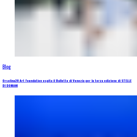
Blog
Orsolina28 Art Foundation ospita il Balletto di Venezia per la terza edizione di STELLE
DI DOMANI