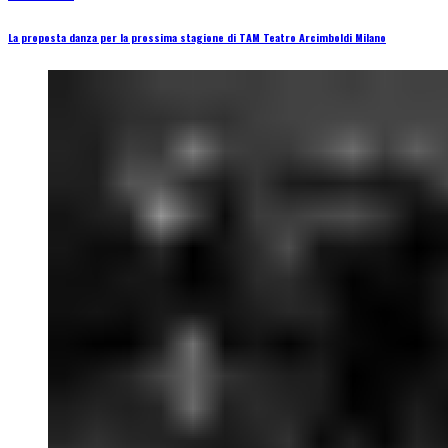
La proposta danza per la prossima stagione di TAM Teatro Arcimboldi Milano