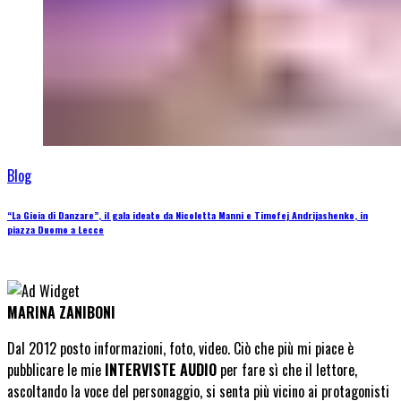
Blog
“La Gioia di Danzare”, il gala ideato da Nicoletta Manni e Timofej Andrijashenko, in
piazza Duomo a Lecce
MARINA ZANIBONI
Dal 2012 posto informazioni, foto, video. Ciò che più mi piace è
pubblicare le mie
INTERVISTE AUDIO
per fare sì che il lettore,
ascoltando la voce del personaggio, si senta più vicino ai protagonisti