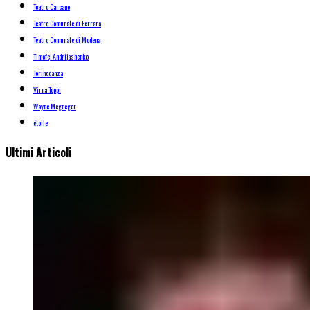
Teatro Carcano
Teatro Comunale di Ferrara
Teatro Comunale di Modena
Timofej Andrijashenko
Torinodanza
Virna Toppi
Wayne Mcgregor
étoile
Ultimi Articoli