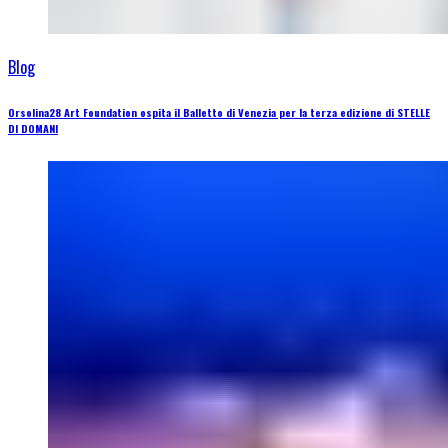
Blog
Orsolina28 Art Foundation ospita il Balletto di Venezia per la terza edizione di STELLE
DI DOMANI