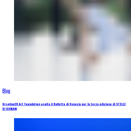
Blog
Orsolina28 Art Foundation ospita il Balletto di Venezia per la terza edizione di STELLE
DI DOMANI