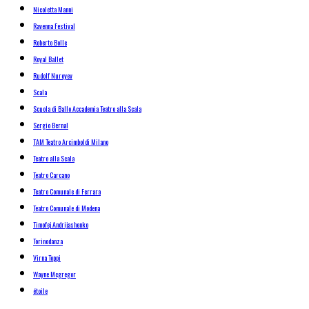
Nicoletta Manni
Ravenna Festival
Roberto Bolle
Royal Ballet
Rudolf Nureyev
Scala
Scuola di Ballo Accademia Teatro alla Scala
Sergio Bernal
TAM Teatro Arcimboldi Milano
Teatro alla Scala
Teatro Carcano
Teatro Comunale di Ferrara
Teatro Comunale di Modena
Timofej Andrijashenko
Torinodanza
Virna Toppi
Wayne Mcgregor
étoile