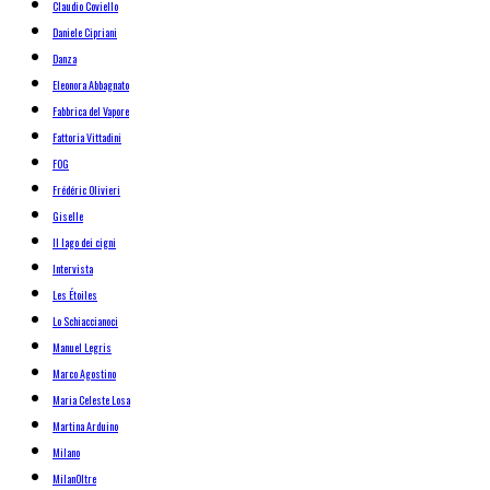
Claudio Coviello
Daniele Cipriani
Danza
Eleonora Abbagnato
Fabbrica del Vapore
Fattoria Vittadini
FOG
Frédéric Olivieri
Giselle
Il lago dei cigni
Intervista
Les Étoiles
Lo Schiaccianoci
Manuel Legris
Marco Agostino
Maria Celeste Losa
Martina Arduino
Milano
MilanOltre