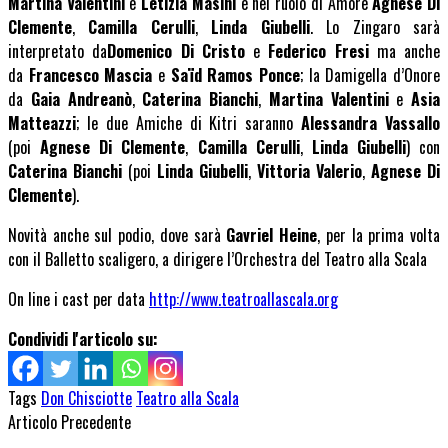
Martina Valentini
e
Letizia Masini
e nel ruolo di Amore
Agnese Di
Clemente
,
Camilla Cerulli
,
Linda Giubelli
. Lo Zingaro sarà
interpretato da
Domenico Di Cristo
e
Federico Fresi
ma anche
da
Francesco Mascia
e
Saïd Ramos Ponce
; la Damigella d’Onore
da
Gaia Andreanò
,
Caterina Bianchi
,
Martina Valentini
e
Asia
Matteazzi
; le due Amiche di Kitri saranno
Alessandra Vassallo
(poi
Agnese Di Clemente
,
Camilla Cerulli
,
Linda Giubelli
) con
Caterina Bianchi
(poi
Linda Giubelli
,
Vittoria Valerio
,
Agnese Di
Clemente
).
Novità anche sul podio, dove sarà
Gavriel Heine
, per la prima volta
con il Balletto scaligero, a dirigere l’Orchestra del Teatro alla Scala
On line i cast per data
http://www.teatroallascala.org
Condividi l'articolo su:
Tags
Don Chisciotte
Teatro alla Scala
Articolo Precedente