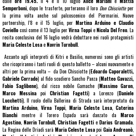
dalle
ore 19.45.
Il 4 e il 10 luglio
Alice Mariani
e
Mattia
Semperboni
, dopo le trasferte, porteranno il loro
Don Chisciotte
per
la prima volta anche sul palcoscenico del Piermarini. Nuove
partnership, l’8 e il 15 luglio, per
Martina Arduino e Claudio
Coviello
così come il 13 luglio per
Virna Toppi
e
Nicola Del Freo
. La
recita conclusiva del 16 luglio vedrà debuttare nei ruoli protagonisti
Maria Celeste Losa
e
Navrin Turnbull
.
Accanto agli interpreti di Kitri e Basilio, numerosi sono gli artisti
che ricopriranno i tanti ruoli di questo balletto – alcuni nuovamente e
altri per la prima volta – da Don Chisciotte (
Edoardo Caporaletti,
Gabriele Corrado
) al fido scudiero Sancho Panza (
Matteo Gavazzi,
Fabio Saglibene
), dal ricco nobile Gamache (
Massimo Garon
,
Marco Messina
poi
Christian Fagetti
) a Lorenzo (
Daniele
Lucchetti
). Il ruolo della Ballerina di Strada sarà interpretato da
Martina Arduino
,
Virna Toppi
,
Maria Celeste Losa
,
Caterina
Bianchi
mentre il Torero Espada sarà danzato da
Marco
Agostino
,
Navrin Turnbull
,
Christian Fagetti
e
Darius Gramada
.
La Regina delle Driadi sarà
Maria Celeste Losa
poi
Gaia Andreanò
,