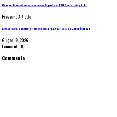
Ci aspetta in autunno la secoconda parte di FOG Performing Arts
Prossimo Articolo
Amsterdam, 3 luglio: prima assoluta "L.A.V.A." di ICK e Zappalà Danza
Giugno 19, 2026
Commenti
(0)
Commenta