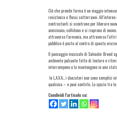
Ciò che prende forma è un viaggio intensam
resistenza e flussi sotterranei. All’intern
contrastanti si scontrano per liberare nuov
avvicinano, collidono e si riaprono di nuovo
attraverso l’armonia, ma attraverso l’attri
pubblico è posto al centro di questa eruzio
Il paesaggio
musicale
di
Salvador Breed
ag
ambiente pulsante fatto di texture e ritmi 
interrompono e la mantengono in uno stato
In L.A.V.A., i danzatori non sono semplici 
qualcosa – e puoi sentirlo. Lo spazio tra le l
Condividi l'articolo su: