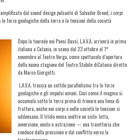
 amplificato dal sound design pulsante di Salvador Breed, i corpi
 le forze geologiche della terra e le tensioni della società
Dopo la tournée nei Paesi Bassi,
L.A.V.A.
arriverà in prima
italiana a Catania, in scena dal 23 ottobre al 1°
novembre al Teatro Verga, come spettacolo d’apertura
della nuova stagione del Teatro Stabile
di
Catania diretto
da Marco Giorgetti.
L.A.V.A.
traccia un sottile parallelismo tra le forze
geologiche e gli impulsi umani. Così come il magma si
accumula sotto la terra prima di trovare una linea di
frattura, anche nei corpi e nelle società le tensioni si
addensano. Il titolo evoca inoltre un ciclo:
lotta,
avversione, vuoto e astrazione
— una traiettoria che
conduce dalla pressione e dal conflitto verso la
trasformazione.