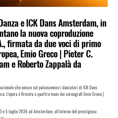
Danza e ICK Dans Amsterdam, in
ntano la nuova coproduzione
A.
, firmata da due voci di primo
ropea, Emio Greco | Pieter C.
am e Roberto Zappalà da
nazionale che unisce sul palcoscenico i danzatori di
ICK Dans
nza
. L’opera è firmata a
quattro mani
dai coreografi
Emio Greco
|
3 e 5 luglio
2026
ad Amsterdam
, all’interno del prestigioso
er.