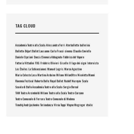
TAG CLOUD
Accademia Teatro alla Scala
Alessandra Ferri
Aterballetto
ballerina
Balletto
Béjart Ballet Lausanne
Carla Fracci
cinema
Claudio Coviello
Daniele Cipriani
Danza
Eleonora Abbagnato
Fabbrica del Vapore
Fattoria Vittadini
FOG
Frédéric Olivieri
Giselle
Il lago dei cigni
Intervista
Les Étoiles
Lo Schiaccianoci
Manuel Legris
Marco Agostino
Maria Celeste Losa
Martina Arduino
Milano
MilanOltre
Nicoletta Manni
Ravenna Festival
Roberto Bolle
Royal Ballet
Rudolf Nureyev
Scala
Scuola di Ballo Accademia Teatro alla Scala
Sergio Bernal
TAM Teatro Arcimboldi Milano
Teatro alla Scala
Teatro Carcano
Teatro Comunale di Ferrara
Teatro Comunale di Modena
Timofej Andrijashenko
Torinodanza
Virna Toppi
Wayne Mcgregor
étoile