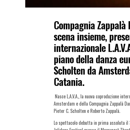
C
ompagnia Zappalà 
scena insieme, prese
internazionale
L.A.V.
piano della danza eu
Scholten da Amsterd
Catania.
Nasce
L.A.V.A
.
, la nuova coproduzione inter
Amsterdam e
della
Compagnia Zappalà Da
Pieter C. Scholten e Roberto Zappalà
.
Lo spettacolo debutta in prima assoluta il
Julidans
Festival
presso il
Meervaart
Theat