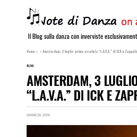
Il Blog sulla danza con inverviste esclusivamen
Home
»
Amsterdam, 3 luglio: prima assoluta “L.A.V.A.” di ICK e Zappal
BLOG
AMSTERDAM, 3 LUGLIO
“L.A.V.A.” DI ICK E Z
GIUGNO 20, 2026