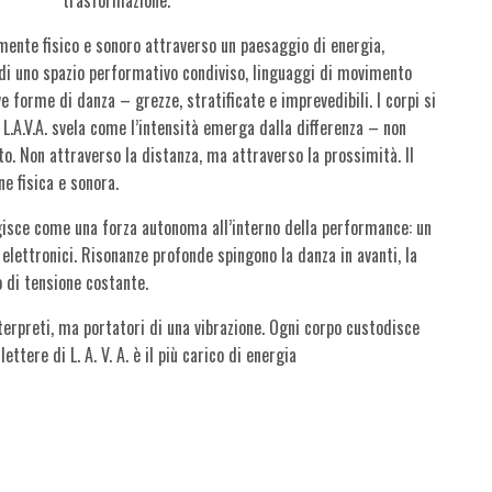
ente fisico e sonoro attraverso un paesaggio di energia,
o di uno spazio performativo condiviso, linguaggi di movimento
e forme di danza – grezze, stratificate e imprevedibili. I corpi si
. L.A.V.A. svela come l’intensità emerga dalla differenza – non
to. Non attraverso la distanza, ma attraverso la prossimità. Il
ne fisica e sonora.
isce come una forza autonoma all’interno della performance: un
elettronici. Risonanze profonde spingono la danza in avanti, la
 di tensione costante.
interpreti, ma portatori di una vibrazione. Ogni corpo custodisce
ettere di L. A. V. A. è il più carico di energia