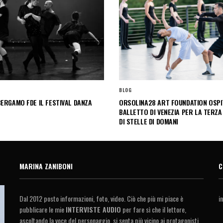
BLOG
ERGAMO FDE IL FESTIVAL DANZA
ORSOLINA28 ART FOUNDATION OSPIT
BALLETTO DI VENEZIA PER LA TERZA
DI STELLE DI DOMANI
MARINA ZANIBONI
C
Dal 2012 posto informazioni, foto, video. Ciò che più mi piace è
i
pubblicare le mie
INTERVISTE AUDIO
per fare sì che il lettore,
ascoltando la voce del personaggio, si senta più vicino ai protagonisti