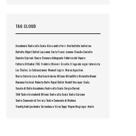
TAG CLOUD
Accademia Teatro alla Scala
Alessandra Ferri
Aterballetto
ballerina
Balletto
Béjart Ballet Lausanne
Carla Fracci
cinema
Claudio Coviello
Daniele Cipriani
Danza
Eleonora Abbagnato
Fabbrica del Vapore
Fattoria Vittadini
FOG
Frédéric Olivieri
Giselle
Il lago dei cigni
Intervista
Les Étoiles
Lo Schiaccianoci
Manuel Legris
Marco Agostino
Maria Celeste Losa
Martina Arduino
Milano
MilanOltre
Nicoletta Manni
Ravenna Festival
Roberto Bolle
Royal Ballet
Rudolf Nureyev
Scala
Scuola di Ballo Accademia Teatro alla Scala
Sergio Bernal
TAM Teatro Arcimboldi Milano
Teatro alla Scala
Teatro Carcano
Teatro Comunale di Ferrara
Teatro Comunale di Modena
Timofej Andrijashenko
Torinodanza
Virna Toppi
Wayne Mcgregor
étoile