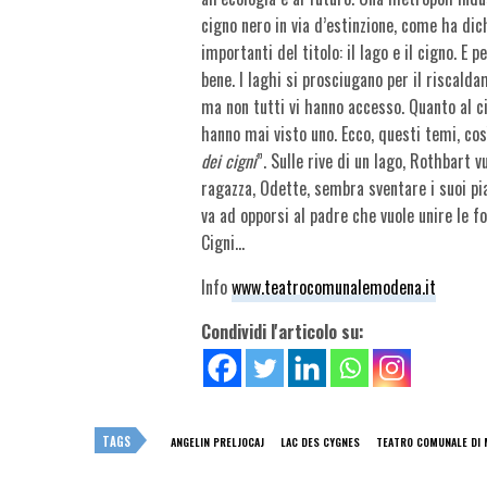
cigno nero in via d’estinzione, come ha di
importanti del titolo: il lago e il cigno. E
bene. I laghi si prosciugano per il riscald
ma non tutti vi hanno accesso. Quanto al cign
hanno mai visto uno. Ecco, questi temi, cos
dei cigni
”. Sulle rive di un lago, Rothbart 
ragazza, Odette, sembra sventare i suoi pian
va ad opporsi al padre che vuole unire le f
Cigni…
Info
www.teatrocomunalemodena.it
Condividi l'articolo su:
TAGS
ANGELIN PRELJOCAJ
LAC DES CYGNES
TEATRO COMUNALE DI