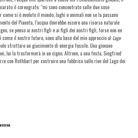
chiarato il coreografo: “mi sono concentrato sulle due cose
 per come si è evoluto il mondo, laghi e animali non se la passano
amento del Pianeta, l’acqua dovrebbe essere una risorsa naturale
o, se penso ai nostri figli e ai figli dei nostri figli, forse non ne
ì come il nostro futuro, sono alla base del mio approccio al
Lago
vuole sfruttare un giacimento di energia fossile. Una giovane
i, lui la trasformerà in un cigno. Altrove, a una festa, Siegfried
orze con Rothbart per costruire una fabbrica sulle rive del Lago dei
 MODENA