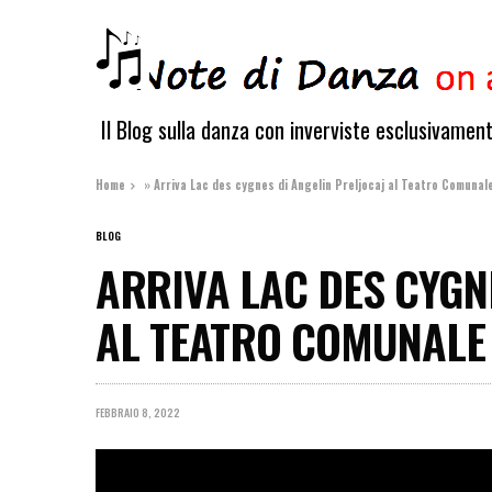
Il Blog sulla danza con inverviste esclusivamen
Home
»
Arriva Lac des cygnes di Angelin Preljocaj al Teatro Comunal
BLOG
ARRIVA LAC DES CYGN
AL TEATRO COMUNALE
FEBBRAIO 8, 2022