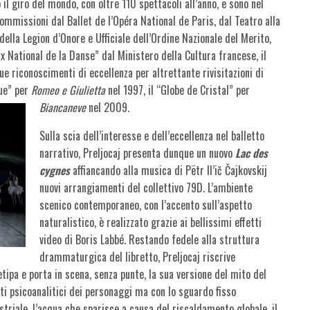
il giro del mondo, con oltre 110 spettacoli all’anno, e sono nel
ommissioni dal Ballet de l’Opéra National de Paris, dal Teatro alla
della Legion d’Onore e Ufficiale dell’Ordine Nazionale del Merito,
ix National de la Danse” dal Ministero della Cultura francese, il
ue riconoscimenti di eccellenza per altrettante rivisitazioni di
que” per
Romeo e Giulietta
nel 1997, il “Globe de Cristal” per
Biancaneve
nel 2009.
Sulla scia dell’interesse e dell’eccellenza nel balletto
narrativo, Preljocaj presenta dunque un nuovo
Lac des
cygnes
affiancando alla musica di Pëtr Il’ič Čajkovskij
nuovi arrangiamenti del collettivo 79D. L’ambiente
scenico contemporaneo, con l’accento sull’aspetto
naturalistico, è realizzato grazie ai bellissimi effetti
video di Boris Labbé. Restando fedele alla struttura
drammaturgica del libretto, Preljocaj riscrive
ipa e porta in scena, senza punte, la sua versione del mito del
ti psicoanalitici dei personaggi ma con lo sguardo fisso
ustriale, l’acqua che sparisce a causa del riscaldamento globale, il