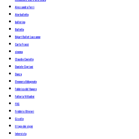
Alessandra Ferri
Aterballetto
ballerina
Balletto
Béjart Ballet Lausanne
Carla Fracci
cinema
Claudio Coviello
Daniele Cipriani
Danza
Eleonora Abbagnato
Fabbrica del Vapore
Fattoria Vittadini
FOG
Frédéric Olivieri
Giselle
Il lago dei cigni
Intervista