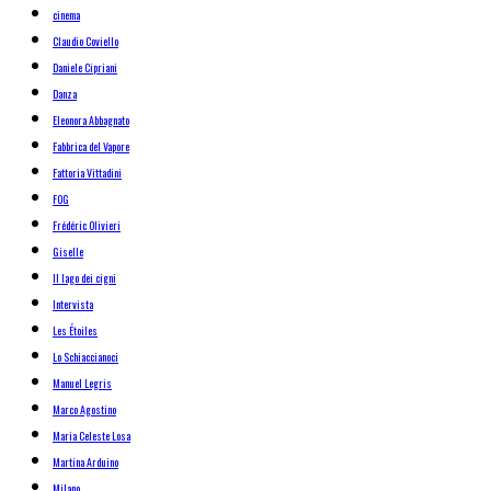
cinema
Claudio Coviello
Daniele Cipriani
Danza
Eleonora Abbagnato
Fabbrica del Vapore
Fattoria Vittadini
FOG
Frédéric Olivieri
Giselle
Il lago dei cigni
Intervista
Les Étoiles
Lo Schiaccianoci
Manuel Legris
Marco Agostino
Maria Celeste Losa
Martina Arduino
Milano