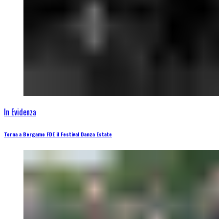
In Evidenza
Torna a Bergamo FDE il Festival Danza Estate