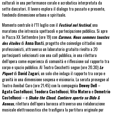
culturali in una performance corale e acrobatica interpretata da
sette danzatori. Il lavoro esplora il dialogo tra passato e presente,
fondendo dimensione urbana e spirituale.
Momento centrale è l’
11 luglio
con il
Festival nel festival
, una
maratona che intreccia spettacoli e partecipazione pubblica. Si apre
in Piazza XX Settembre (ore 19) con
Carmen. Nous sommes toustes
des étoiles
di
Anna Basti
, progetto che coinvolge cittadini non
professionisti, attraverso un laboratorio gratuito rivolto a 20
partecipanti selezionati con una call pubblica, in una rilettura
dell’opera come esperienza di comunità e riflessione sul rapporto tra
corpo e spazio pubblico. Al Teatro Cecchetti segue (ore 20.30)
Le
Piquet
di
David Zagari
, un solo che indaga il rapporto tra corpo e
gravità in una dimensione sospesa e visionaria. La serata prosegue al
Teatro Annibal Caro (ore 21.45) con la compagnia
Dewey Dell
–
Agata Castellucci
,
Teodora Castellucci
,
Vito Matera
e
Demetrio
Castellucci
– e
Shake the Cloud. Cantiere aperto su
Dido &
Aeneas
, rilettura dell’opera barocca attraverso una rielaborazione
musicale elettroacustica che trasfigura la partitura originale pur