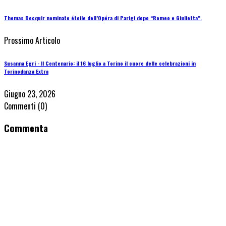
Thomas Docquir nominato étoile dell’Opéra di Parigi dopo “Romeo e Giulietta”.
Prossimo Articolo
Susanna Egri - Il Centenario: il 16 luglio a Torino il cuore delle celebrazioni in
Torinodanza Extra
Giugno 23, 2026
Commenti
(0)
Commenta