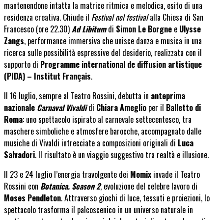
mantenendone intatta la matrice ritmica e melodica, esito di una
residenza creativa. Chiude il
Festival nel festival
alla Chiesa di San
Francesco (ore 22.30)
Ad Libitum
di
Simon Le Borgne
e
Ulysse
Zangs
, performance immersiva che unisce danza e musica in una
ricerca sulle possibilità espressive del desiderio, realizzata con il
supporto di
Programme international de diffusion artistique
(PIDA) – Institut Français
.
Il 16 luglio
, sempre al Teatro Rossini, debutta in
anteprima
nazionale
Carnaval Vivaldi
di
Chiara Ameglio
per il
Balletto di
Roma
: uno spettacolo ispirato al carnevale settecentesco, tra
maschere simboliche e atmosfere barocche, accompagnato dalle
musiche di Vivaldi intrecciate a composizioni originali di
Luca
Salvadori
. Il risultato è un viaggio suggestivo tra realtà e illusione.
Il 23 e
24 luglio
l’energia travolgente dei
Momix
invade il Teatro
Rossini con
Botanica. Season 2
, evoluzione del celebre lavoro di
Moses Pendleton
. Attraverso giochi di luce, tessuti e proiezioni, lo
spettacolo trasforma il palcoscenico in un universo naturale in