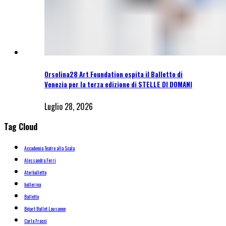
Orsolina28 Art Foundation ospita il Balletto di
Venezia per la terza edizione di STELLE DI DOMANI
Luglio 28, 2026
Tag Cloud
Accademia Teatro alla Scala
Alessandra Ferri
Aterballetto
ballerina
Balletto
Béjart Ballet Lausanne
Carla Fracci