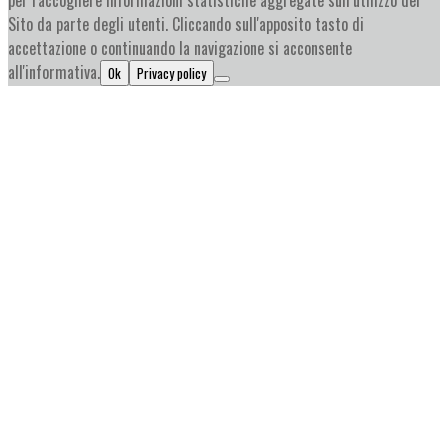
per raccogliere informazioni statistiche aggregate sull’utilizzo del
Sito da parte degli utenti. Cliccando sull'apposito tasto di
accettazione o continuando la navigazione si acconsente
all'informativa.
Ok
Privacy policy