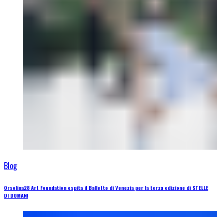
Blog
Orsolina28 Art Foundation ospita il Balletto di Venezia per la terza edizione di STELLE
DI DOMANI