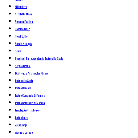
MilanOltre
Nicoletta Manni
Ravenna Festival
Roberto Bolle
Royal Ballet
Rudolf Nureyev
Scala
Scuola di Ballo Accademia Teatro alla Scala
Sergio Bernal
TAM Teatro Arcimboldi Milano
Teatro alla Scala
Teatro Carcano
Teatro Comunale di Ferrara
Teatro Comunale di Modena
Timofej Andrijashenko
Torinodanza
Virna Toppi
Wayne Mcgregor