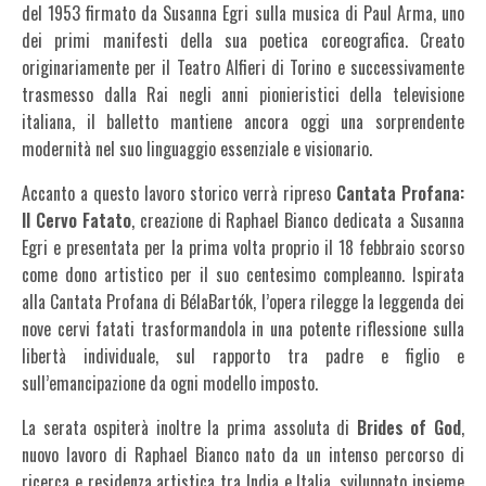
del 1953 firmato da Susanna Egri sulla musica di Paul Arma, uno
dei primi manifesti della sua poetica coreografica. Creato
originariamente per il Teatro Alfieri di Torino e successivamente
trasmesso dalla Rai negli anni pionieristici della televisione
italiana, il balletto mantiene ancora oggi una sorprendente
modernità nel suo linguaggio essenziale e visionario.
Accanto a questo lavoro storico verrà ripreso
Cantata Profana:
Il Cervo Fatato
, creazione di Raphael Bianco dedicata a Susanna
Egri e presentata per la prima volta proprio il 18 febbraio scorso
come dono artistico per il suo centesimo compleanno. Ispirata
alla Cantata Profana di BélaBartók, l’opera rilegge la leggenda dei
nove cervi fatati trasformandola in una potente riflessione sulla
libertà individuale, sul rapporto tra padre e figlio e
sull’emancipazione da ogni modello imposto.
La serata ospiterà inoltre la prima assoluta di
Brides of God
,
nuovo lavoro di Raphael Bianco nato da un intenso percorso di
ricerca e residenza artistica tra India e Italia, sviluppato insieme