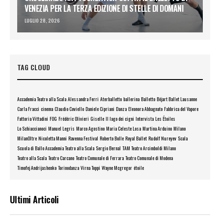
VENEZIA PER LA TERZA EDIZIONE DI STELLE DI DOMANI
LUGLIO 28, 2026
TAG CLOUD
Accademia Teatro alla Scala
Alessandra Ferri
Aterballetto
ballerina
Balletto
Béjart Ballet Lausanne
Carla Fracci
cinema
Claudio Coviello
Daniele Cipriani
Danza
Eleonora Abbagnato
Fabbrica del Vapore
Fattoria Vittadini
FOG
Frédéric Olivieri
Giselle
Il lago dei cigni
Intervista
Les Étoiles
Lo Schiaccianoci
Manuel Legris
Marco Agostino
Maria Celeste Losa
Martina Arduino
Milano
MilanOltre
Nicoletta Manni
Ravenna Festival
Roberto Bolle
Royal Ballet
Rudolf Nureyev
Scala
Scuola di Ballo Accademia Teatro alla Scala
Sergio Bernal
TAM Teatro Arcimboldi Milano
Teatro alla Scala
Teatro Carcano
Teatro Comunale di Ferrara
Teatro Comunale di Modena
Timofej Andrijashenko
Torinodanza
Virna Toppi
Wayne Mcgregor
étoile
Ultimi Articoli