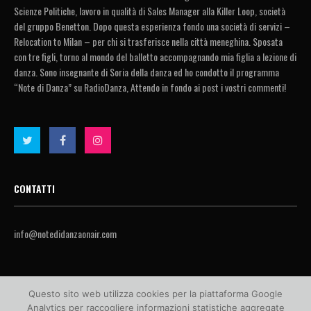
Scienze Politiche, lavoro in qualità di Sales Manager alla Killer Loop, società
del gruppo Benetton. Dopo questa esperienza fondo una società di servizi –
Relocation to Milan – per chi si trasferisce nella città meneghina. Sposata
con tre figli, torno al mondo del balletto accompagnando mia figlia a lezione di
danza. Sono insegnante di Soria della danza ed ho condotto il programma
“Note di Danza” su RadioDanza, Attendo in fondo ai post i vostri commenti!
CONTATTI
info@notedidanzaonair.com
Questo sito web utilizza cookies per la piattaforma Google
Analytics per raccogliere informazioni statistiche aggregate