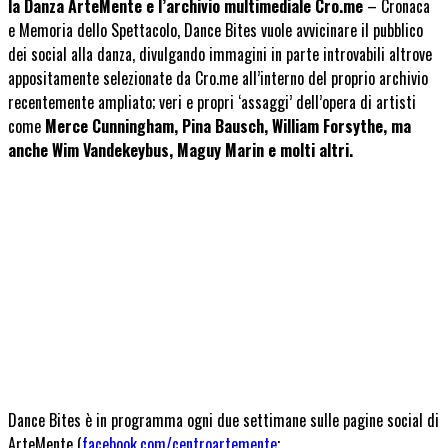
la Danza
ArteMente
e l’archivio multimediale
Cro.me
– Cronaca
e Memoria dello Spettacolo
,
Dance Bites
vuole avvicinare il pubblico
dei social alla danza, divulgando immagini in parte introvabili altrove
appositamente selezionate da Cro.me all’interno del proprio archivio
recentemente ampliato; veri e propri
‘assaggi’ dell’opera di artisti
come
Merce Cunningham, Pina Bausch, William Forsythe, ma
anche Wim Vandekeybus, Maguy Marin e molti altri.
Dance Bites
è in programma ogni due settimane sulle pagine social di
ArteMente (
facebook.com/centroartemente
;