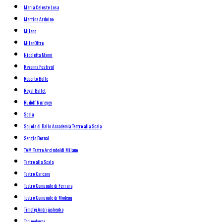
Maria Celeste Losa
Martina Arduino
Milano
MilanOltre
Nicoletta Manni
Ravenna Festival
Roberto Bolle
Royal Ballet
Rudolf Nureyev
Scala
Scuola di Ballo Accademia Teatro alla Scala
Sergio Bernal
TAM Teatro Arcimboldi Milano
Teatro alla Scala
Teatro Carcano
Teatro Comunale di Ferrara
Teatro Comunale di Modena
Timofej Andrijashenko
Torinodanza