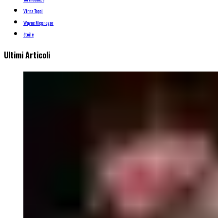
Virna Toppi
Wayne Mcgregor
étoile
Ultimi Articoli