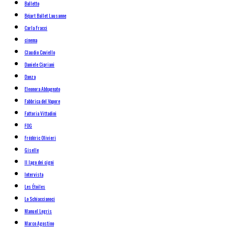
Balletto
Béjart Ballet Lausanne
Carla Fracci
cinema
Claudio Coviello
Daniele Cipriani
Danza
Eleonora Abbagnato
Fabbrica del Vapore
Fattoria Vittadini
FOG
Frédéric Olivieri
Giselle
Il lago dei cigni
Intervista
Les Étoiles
Lo Schiaccianoci
Manuel Legris
Marco Agostino