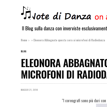
Il Blog sulla danza con inverviste esclusivamen
Home
»
Eleonora Abbagnato questa sera ai microfoni di Radiodanza
BLOG
ELEONORA ABBAGNATO
MICROFONI DI RADIO
MAGGIO 21, 2014
“I coreografi sono più duri con 