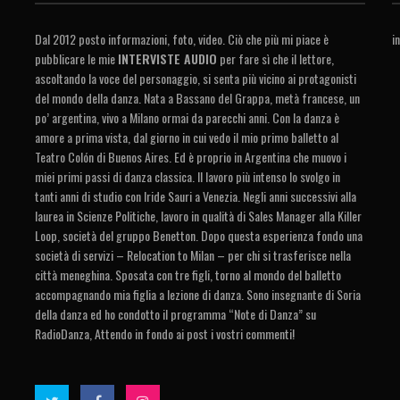
Dal 2012 posto informazioni, foto, video. Ciò che più mi piace è
i
pubblicare le mie
INTERVISTE AUDIO
per fare sì che il lettore,
ascoltando la voce del personaggio, si senta più vicino ai protagonisti
del mondo della danza. Nata a Bassano del Grappa, metà francese, un
po’ argentina, vivo a Milano ormai da parecchi anni. Con la danza è
amore a prima vista, dal giorno in cui vedo il mio primo balletto al
Teatro Colón di Buenos Aires. Ed è proprio in Argentina che muovo i
miei primi passi di danza classica. Il lavoro più intenso lo svolgo in
tanti anni di studio con Iride Sauri a Venezia. Negli anni successivi alla
laurea in Scienze Politiche, lavoro in qualità di Sales Manager alla Killer
Loop, società del gruppo Benetton. Dopo questa esperienza fondo una
società di servizi – Relocation to Milan – per chi si trasferisce nella
città meneghina. Sposata con tre figli, torno al mondo del balletto
accompagnando mia figlia a lezione di danza. Sono insegnante di Soria
della danza ed ho condotto il programma “Note di Danza” su
RadioDanza, Attendo in fondo ai post i vostri commenti!