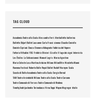
TAG CLOUD
Accademia Teatro alla Scala
Alessandra Ferri
Aterballetto
ballerina
Balletto
Béjart Ballet Lausanne
Carla Fracci
cinema
Claudio Coviello
Daniele Cipriani
Danza
Eleonora Abbagnato
Fabbrica del Vapore
Fattoria Vittadini
FOG
Frédéric Olivieri
Giselle
Il lago dei cigni
Intervista
Les Étoiles
Lo Schiaccianoci
Manuel Legris
Marco Agostino
Maria Celeste Losa
Martina Arduino
Milano
MilanOltre
Nicoletta Manni
Ravenna Festival
Roberto Bolle
Royal Ballet
Rudolf Nureyev
Scala
Scuola di Ballo Accademia Teatro alla Scala
Sergio Bernal
TAM Teatro Arcimboldi Milano
Teatro alla Scala
Teatro Carcano
Teatro Comunale di Ferrara
Teatro Comunale di Modena
Timofej Andrijashenko
Torinodanza
Virna Toppi
Wayne Mcgregor
étoile