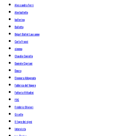
Alessandra Ferri
Aterballetto
ballerina
Balletto
Béjart Ballet Lausanne
Carla Fracci
cinema
Claudio Coviello
Daniele Cipriani
Danza
Eleonora Abbagnato
Fabbrica del Vapore
Fattoria Vittadini
FOG
Frédéric Olivieri
Giselle
Il lago dei cigni
Intervista