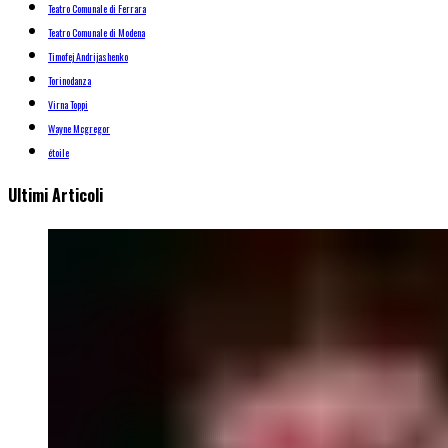
Teatro Comunale di Ferrara
Teatro Comunale di Modena
Timofej Andrijashenko
Torinodanza
Virna Toppi
Wayne Mcgregor
étoile
Ultimi Articoli