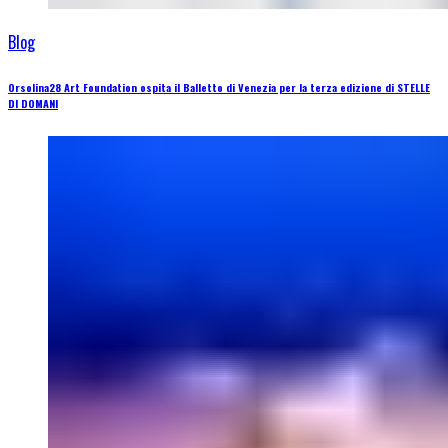
Blog
Orsolina28 Art Foundation ospita il Balletto di Venezia per la terza edizione di STELLE
DI DOMANI