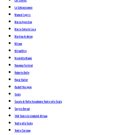
Les Étoiles
Lo Schiaccianoci
Manuel Legris
Marco Agostino
Maria Celeste Losa
Martina Arduino
Milano
MilanOltre
Nicoletta Manni
Ravenna Festival
Roberto Bolle
Royal Ballet
Rudolf Nureyev
Scala
Scuola di Ballo Accademia Teatro alla Scala
Sergio Bernal
TAM Teatro Arcimboldi Milano
Teatro alla Scala
Teatro Carcano