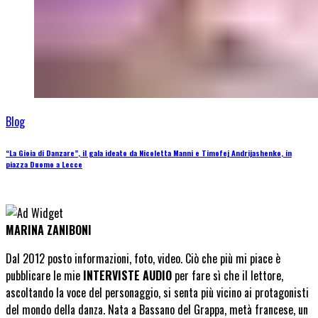
Blog
“La Gioia di Danzare”, il gala ideato da Nicoletta Manni e Timofej Andrijashenko, in
piazza Duomo a Lecce
MARINA ZANIBONI
Dal 2012 posto informazioni, foto, video. Ciò che più mi piace è
pubblicare le mie
INTERVISTE AUDIO
per fare sì che il lettore,
ascoltando la voce del personaggio, si senta più vicino ai protagonisti
del mondo della danza. Nata a Bassano del Grappa, metà francese, un