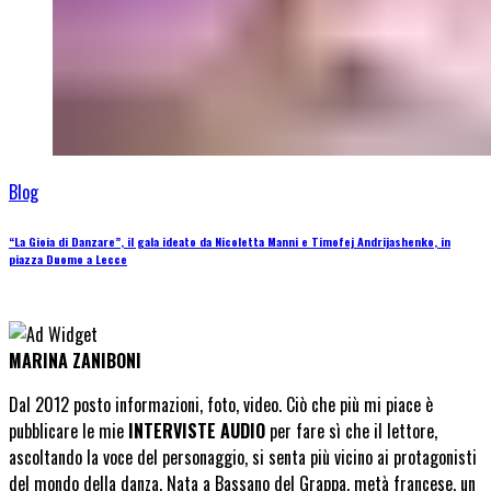
Blog
“La Gioia di Danzare”, il gala ideato da Nicoletta Manni e Timofej Andrijashenko, in
piazza Duomo a Lecce
MARINA ZANIBONI
Dal 2012 posto informazioni, foto, video. Ciò che più mi piace è
pubblicare le mie
INTERVISTE AUDIO
per fare sì che il lettore,
ascoltando la voce del personaggio, si senta più vicino ai protagonisti
del mondo della danza. Nata a Bassano del Grappa, metà francese, un