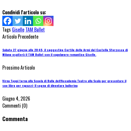
Condividi l'articolo su:
Tags
Giselle
TAM Ballet
Articolo Precedente
Sabato 27 giugno alle 20:45, il suggestivo Cortile delle Armi del Castello Sforzesco di
Milano ospiterà il TAM Ballet con il capolavoro romantico Giselle.
Prossimo Articolo
Virna Toppi torna alla Scuola di Ballo dell’Accademia Teatro alla Scala per presentare il
suo libro per ragazzi: Il sogno di diventare ballerina
Giugno 4, 2026
Commenti
(0)
Commenta