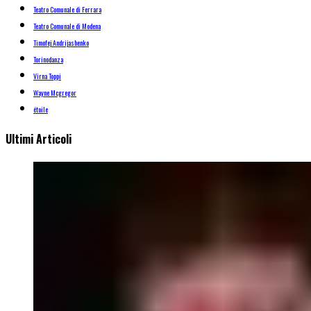
Teatro Comunale di Ferrara
Teatro Comunale di Modena
Timofej Andrijashenko
Torinodanza
Virna Toppi
Wayne Mcgregor
étoile
Ultimi Articoli