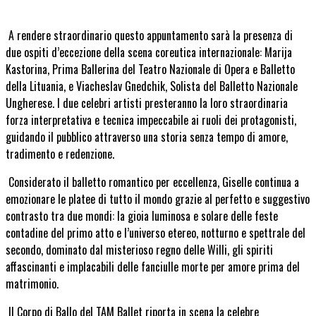
A rendere straordinario questo appuntamento sarà la presenza di
due ospiti d’eccezione della scena coreutica internazionale:
Marija
Kastorina
, Prima Ballerina del Teatro Nazionale di Opera e Balletto
della Lituania, e
Viacheslav
Gnedchik
, Solista del Balletto Nazionale
Ungherese. I due celebri artisti presteranno la loro straordinaria
forza interpretativa e tecnica impeccabile ai ruoli dei protagonisti,
guidando il pubblico attraverso una storia senza tempo di amore,
tradimento e redenzione.
Considerato il balletto romantico per eccellenza,
Giselle
continua a
emozionare le platee di tutto il mondo grazie al perfetto e suggestivo
contrasto tra due mondi: la gioia luminosa e solare delle feste
contadine del primo atto e l’universo etereo, notturno e spettrale del
secondo, dominato dal misterioso regno delle Willi, gli spiriti
affascinanti e implacabili delle fanciulle morte per amore prima del
matrimonio.
Il Corpo di Ballo del TAM Ballet riporta in scena la celebre