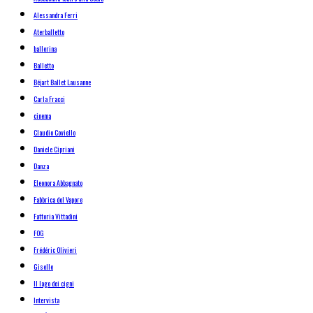
Alessandra Ferri
Aterballetto
ballerina
Balletto
Béjart Ballet Lausanne
Carla Fracci
cinema
Claudio Coviello
Daniele Cipriani
Danza
Eleonora Abbagnato
Fabbrica del Vapore
Fattoria Vittadini
FOG
Frédéric Olivieri
Giselle
Il lago dei cigni
Intervista