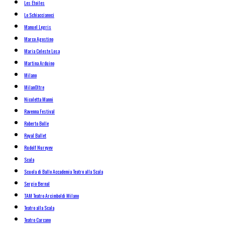
Les Étoiles
Lo Schiaccianoci
Manuel Legris
Marco Agostino
Maria Celeste Losa
Martina Arduino
Milano
MilanOltre
Nicoletta Manni
Ravenna Festival
Roberto Bolle
Royal Ballet
Rudolf Nureyev
Scala
Scuola di Ballo Accademia Teatro alla Scala
Sergio Bernal
TAM Teatro Arcimboldi Milano
Teatro alla Scala
Teatro Carcano