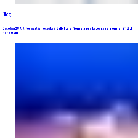
Blog
Orsolina28 Art Foundation ospita il Balletto di Venezia per la terza edizione di STELLE
DI DOMANI