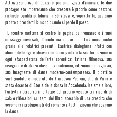
Attraverso prove di danza e profondi gesti d’amicizia, le due
protagoniste impareranno che crescere è proprio come danzare:
richiede equilibrio, fiducia in sé stessi e, soprattutto, qualcuno
pronto a prenderti la mano quando si perde il passo.
L’incontro metterà al centro le pagine del romanzo e i suoi
messaggi universali, offrendo una chiave di lettura unica anche
grazie alle relatrici presenti. L’autrice dialogherà infatti con
alcune delle figure chiave che hanno guidato la sua formazione in
ogni sfaccettatura dell’arte coreutica: Tatiana Nikonova, sua
insegnante di danza classico-accademica, ed Emanuela Tagliavia,
sua insegnante di danza moderno-contemporanea. Il dibattito
sarà guidato e moderato da Francesca Pedroni, che di Virna è
stata docente di Storia della danza in Accademia. Insieme a loro,
l’artista ripercorrerà le tappe del proprio vissuto tra ricordi di
sala e riflessioni sui temi del libro, specchio di una crescita che
accomuna i protagonisti del romanzo a tutti i giovani che sognano
la danza.