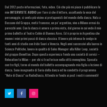
Dal 2012 posto informazioni, foto, video. Ciò che più mi piace è pubblicare le
mie
INTERVISTE AUDIO
per fare sì che il lettore, ascoltando la voce del
personaggio, si senta più vicino ai protagonisti del mondo della danza. Nata a
Bassano del Grappa, metà francese, un po’ argentina, vivo a Milano ormai da
parecchi anni. Con la danza è amore a prima vista, dal giorno in cui vedo il mio
primo balletto al Teatro Colón di Buenos Aires. Ed è proprio in Argentina che
muovo i miei primi passi di danza classica. Il lavoro più intenso lo svolgo in
tanti anni di studio con Iride Sauri a Venezia. Negli anni successivi alla laurea in
Scienze Politiche, lavoro in qualità di Sales Manager alla Killer Loop, società
del gruppo Benetton. Dopo questa esperienza fondo una società di servizi –
Relocation to Milan – per chi si trasferisce nella città meneghina. Sposata
con tre figli, torno al mondo del balletto accompagnando mia figlia a lezione di
danza. Sono insegnante di Soria della danza ed ho condotto il programma
“Note di Danza” su RadioDanza, Attendo in fondo ai post i vostri commenti!