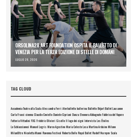
ORSOLINA28 ART FOUNDATION OSPITA IL BALLETTO DI
VENEZIA PER LA TERZA EDIZIONE DI STELLE DI DOMANI
LUGLIO 28, 2026
TAG CLOUD
Accademia Teatro alla Scala
Alessandra Ferri
Aterballetto
ballerina
Balletto
Béjart Ballet Lausanne
Carla Fracci
cinema
Claudio Coviello
Daniele Cipriani
Danza
Eleonora Abbagnato
Fabbrica del Vapore
Fattoria Vittadini
FOG
Frédéric Olivieri
Giselle
Il lago dei cigni
Intervista
Les Étoiles
Lo Schiaccianoci
Manuel Legris
Marco Agostino
Maria Celeste Losa
Martina Arduino
Milano
MilanOltre
Nicoletta Manni
Ravenna Festival
Roberto Bolle
Royal Ballet
Rudolf Nureyev
Scala