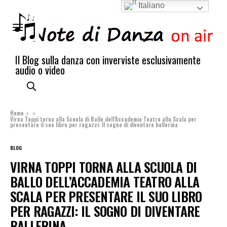
Italiano
Il Blog sulla danza con inverviste esclusivamente
audio o video
Home
»
Virna Toppi torna alla Scuola di Ballo dell’Accademia Teatro alla Scala per
presentare il suo libro per ragazzi: Il sogno di diventare ballerina
BLOG
VIRNA TOPPI TORNA ALLA SCUOLA DI
BALLO DELL’ACCADEMIA TEATRO ALLA
SCALA PER PRESENTARE IL SUO LIBRO
PER RAGAZZI: IL SOGNO DI DIVENTARE
BALLERINA