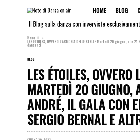
HOME
BLOG
Il Blog sulla danza con inverviste esclusivamen
Home
»
LES ÉTOILES, OVVERO L’ARMONIA DELLE STELLE Martedì 20 giugno, alle 21.30
danzanti
BLOG
LES ÉTOILES, OVVERO 
MARTEDÌ 20 GIUGNO, A
ANDRÉ, IL GALA CON 
SERGIO BERNAL E ALTR
GIUGNO 20, 2023