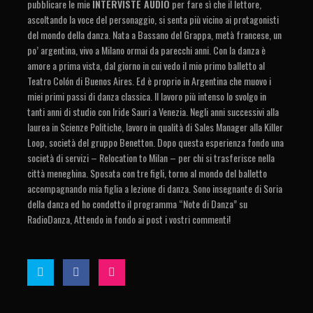
pubblicare le mie
INTERVISTE AUDIO
per fare sì che il lettore,
ascoltando la voce del personaggio, si senta più vicino ai protagonisti
del mondo della danza. Nata a Bassano del Grappa, metà francese, un
po’ argentina, vivo a Milano ormai da parecchi anni. Con la danza è
amore a prima vista, dal giorno in cui vedo il mio primo balletto al
Teatro Colón di Buenos Aires. Ed è proprio in Argentina che muovo i
miei primi passi di danza classica. Il lavoro più intenso lo svolgo in
tanti anni di studio con Iride Sauri a Venezia. Negli anni successivi alla
laurea in Scienze Politiche, lavoro in qualità di Sales Manager alla Killer
Loop, società del gruppo Benetton. Dopo questa esperienza fondo una
società di servizi – Relocation to Milan – per chi si trasferisce nella
città meneghina. Sposata con tre figli, torno al mondo del balletto
accompagnando mia figlia a lezione di danza. Sono insegnante di Soria
della danza ed ho condotto il programma “Note di Danza” su
RadioDanza, Attendo in fondo ai post i vostri commenti!