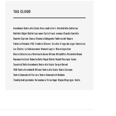
TAG CLOUD
Accademia Teatro alla Scala
Alessandra Ferri
Aterballetto
ballerina
Balletto
Béjart Ballet Lausanne
Carla Fracci
cinema
Claudio Coviello
Daniele Cipriani
Danza
Eleonora Abbagnato
Fabbrica del Vapore
Fattoria Vittadini
FOG
Frédéric Olivieri
Giselle
Il lago dei cigni
Intervista
Les Étoiles
Lo Schiaccianoci
Manuel Legris
Marco Agostino
Maria Celeste Losa
Martina Arduino
Milano
MilanOltre
Nicoletta Manni
Ravenna Festival
Roberto Bolle
Royal Ballet
Rudolf Nureyev
Scala
Scuola di Ballo Accademia Teatro alla Scala
Sergio Bernal
TAM Teatro Arcimboldi Milano
Teatro alla Scala
Teatro Carcano
Teatro Comunale di Ferrara
Teatro Comunale di Modena
Timofej Andrijashenko
Torinodanza
Virna Toppi
Wayne Mcgregor
étoile