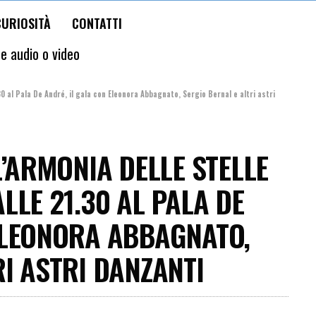
CURIOSITÀ
CONTATTI
te audio o video
 al Pala De André, il gala con Eleonora Abbagnato, Sergio Bernal e altri astri
L’ARMONIA DELLE STELLE
LLE 21.30 AL PALA DE
ELEONORA ABBAGNATO,
I ASTRI DANZANTI