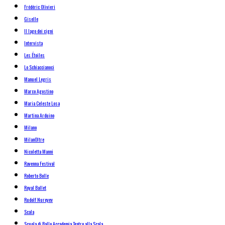
Frédéric Olivieri
Giselle
Il lago dei cigni
Intervista
Les Étoiles
Lo Schiaccianoci
Manuel Legris
Marco Agostino
Maria Celeste Losa
Martina Arduino
Milano
MilanOltre
Nicoletta Manni
Ravenna Festival
Roberto Bolle
Royal Ballet
Rudolf Nureyev
Scala
Scuola di Ballo Accademia Teatro alla Scala