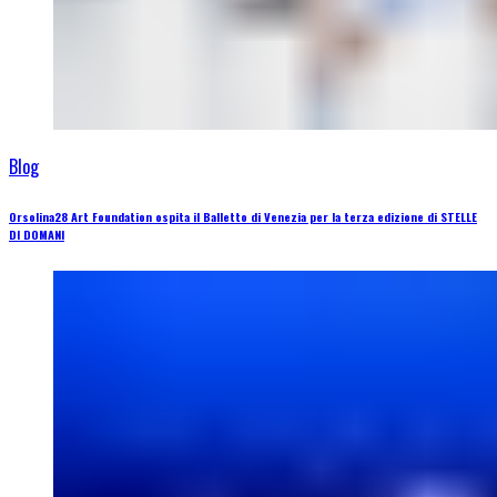
Blog
Orsolina28 Art Foundation ospita il Balletto di Venezia per la terza edizione di STELLE
DI DOMANI