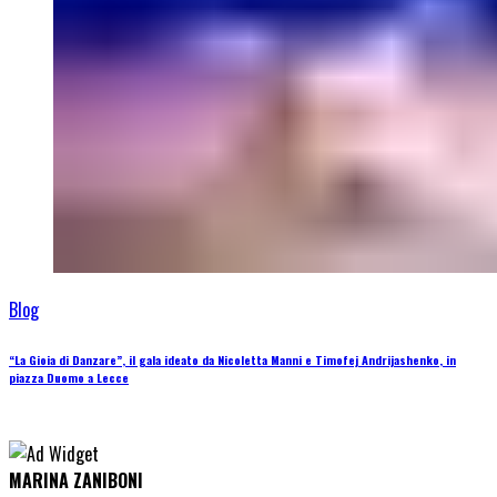
Blog
“La Gioia di Danzare”, il gala ideato da Nicoletta Manni e Timofej Andrijashenko, in
piazza Duomo a Lecce
MARINA ZANIBONI