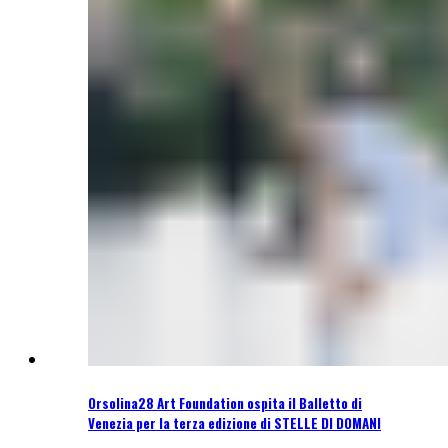
Orsolina28 Art Foundation ospita il Balletto di
Venezia per la terza edizione di STELLE DI DOMANI