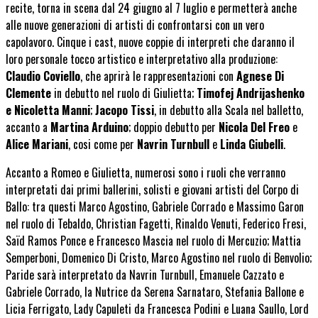
recite, torna in scena dal 24 giugno al 7 luglio e permetterà anche
alle nuove generazioni di artisti di confrontarsi con un vero
capolavoro. Cinque i cast, nuove coppie di interpreti che daranno il
loro personale tocco artistico e interpretativo alla produzione:
Claudio Coviello
, che aprirà le rappresentazioni con
Agnese Di
Clemente
in debutto nel ruolo di Giulietta;
Timofej Andrijashenko
e Nicoletta Manni
;
Jacopo Tissi
, in debutto alla Scala nel balletto,
accanto a
Martina Arduino
; doppio debutto per
Nicola Del Freo
e
Alice Mariani
, cosi come per
Navrin Turnbull
e
Linda Giubelli
.
Accanto a Romeo e Giulietta, numerosi sono i ruoli che verranno
interpretati dai primi ballerini, solisti e giovani artisti del Corpo di
Ballo: tra questi Marco Agostino, Gabriele Corrado e Massimo Garon
nel ruolo di Tebaldo, Christian Fagetti, Rinaldo Venuti, Federico Fresi,
Saïd Ramos Ponce e Francesco Mascia nel ruolo di Mercuzio; Mattia
Semperboni, Domenico Di Cristo, Marco Agostino nel ruolo di Benvolio;
Paride sarà interpretato da Navrin Turnbull, Emanuele Cazzato e
Gabriele Corrado, la Nutrice da Serena Sarnataro, Stefania Ballone e
Licia Ferrigato, Lady Capuleti da Francesca Podini e Luana Saullo, Lord