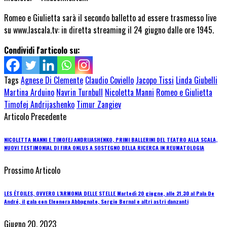
Romeo e Giulietta sarà il secondo balletto ad essere trasmesso live
su www.lascala.tv: in diretta streaming il 24 giugno dalle ore 1945.
Condividi l'articolo su:
Tags
Agnese Di Clemente
Claudio Coviello
Jacopo Tissi
Linda Giubelli
Martina Arduino
Navrin Turnbull
Nicoletta Manni
Romeo e Giulietta
Timofej Andrijashenko
Timur Zangiev
Articolo Precedente
NICOLETTA MANNI E TIMOFEJ ANDRIJASHENKO, PRIMI BALLERINI DEL TEATRO ALLA SCALA,
NUOVI TESTIMONIAL DI FIRA ONLUS A SOSTEGNO DELLA RICERCA IN REUMATOLOGIA
Prossimo Articolo
LES ÉTOILES, OVVERO L’ARMONIA DELLE STELLE Martedì 20 giugno, alle 21.30 al Pala De
André, il gala con Eleonora Abbagnato, Sergio Bernal e altri astri danzanti
Giugno 20, 2023