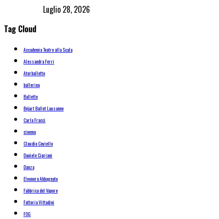
Luglio 28, 2026
Tag Cloud
Accademia Teatro alla Scala
Alessandra Ferri
Aterballetto
ballerina
Balletto
Béjart Ballet Lausanne
Carla Fracci
cinema
Claudio Coviello
Daniele Cipriani
Danza
Eleonora Abbagnato
Fabbrica del Vapore
Fattoria Vittadini
FOG