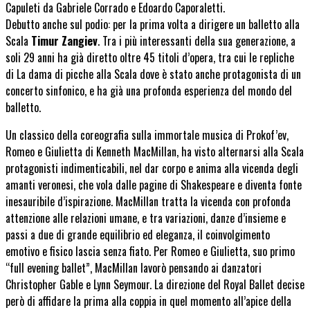
Capuleti da Gabriele Corrado e Edoardo Caporaletti.
Debutto anche sul podio: per la prima volta a dirigere un balletto alla
Scala
Timur Zangiev
. Tra i più interessanti della sua generazione, a
soli 29 anni ha già diretto oltre 45 titoli d’opera, tra cui le repliche
di La dama di picche alla Scala dove è stato anche protagonista di un
concerto sinfonico, e ha già una profonda esperienza del mondo del
balletto.
Un classico della coreografia sulla immortale musica di Prokof’ev,
Romeo e Giulietta di Kenneth MacMillan, ha visto alternarsi alla Scala
protagonisti indimenticabili, nel dar corpo e anima alla vicenda degli
amanti veronesi, che vola dalle pagine di Shakespeare e diventa fonte
inesauribile d’ispirazione. MacMillan tratta la vicenda con profonda
attenzione alle relazioni umane, e tra variazioni, danze d’insieme e
passi a due di grande equilibrio ed eleganza, il coinvolgimento
emotivo e fisico lascia senza fiato. Per Romeo e Giulietta, suo primo
“full evening ballet”, MacMillan lavorò pensando ai danzatori
Christopher Gable e Lynn Seymour. La direzione del Royal Ballet decise
però di affidare la prima alla coppia in quel momento all’apice della