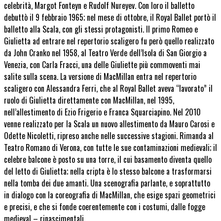
celebrità, Margot Fonteyn e Rudolf Nureyev. Con loro il balletto
debuttò il 9 febbraio 1965; nel mese di ottobre, il Royal Ballet portò il
balletto alla Scala, con gli stessi protagonisti. Il primo Romeo e
Giulietta ad entrare nel repertorio scaligero fu però quello realizzato
da John Cranko nel 1958, al Teatro Verde dell’Isola di San Giorgio a
Venezia, con Carla Fracci, una delle Giuliette più commoventi mai
salite sulla scena. La versione di MacMillan entra nel repertorio
scaligero con Alessandra Ferri, che al Royal Ballet aveva “lavorato” il
ruolo di Giulietta direttamente con MacMillan, nel 1995,
nell’allestimento di Ezio Frigerio e Franca Squarciapino. Nel 2010
venne realizzato per la Scala un nuovo allestimento da Mauro Carosi e
Odette Nicoletti, ripreso anche nelle successive stagioni. Rimanda al
Teatro Romano di Verona, con tutte le sue contaminazioni medievali; il
celebre balcone è posto su una torre, il cui basamento diventa quello
del letto di Giulietta; nella cripta è lo stesso balcone a trasformarsi
nella tomba dei due amanti. Una scenografia parlante, e soprattutto
in dialogo con la coreografia di MacMillan, che esige spazi geometrici
e precisi, e che si fonde coerentemente con i costumi, dalle fogge
medieval – rinascimentali.