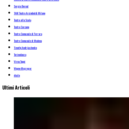
Sergio Bernal
TAM Teatro Arcimboldi Milano
Teatro alla Scala
Teatro Carcano
Teatro Comunale di Ferrara
Teatro Comunale di Modena
Timofej Andrijashenko
Torinodanza
Virna Toppi
Wayne Mcgregor
étoile
Ultimi Articoli