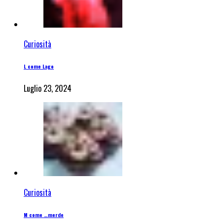
Curiosità
L come Lago
Luglio 23, 2024
Curiosità
M come …merde