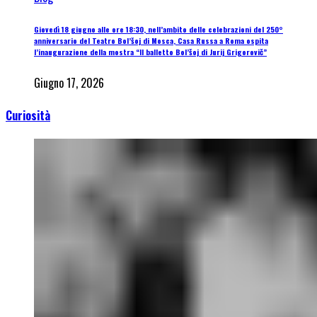
Giovedì 18 giugno alle ore 18:30, nell’ambito delle celebrazioni del 250°
anniversario del Teatro Bol’šoj di Mosca, Casa Russa a Roma ospita
l’inaugurazione della mostra “Il balletto Bol’šoj di Jurij Grigorovič”
Giugno 17, 2026
Curiosità