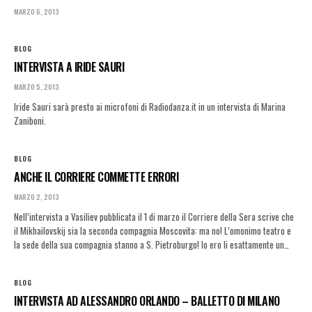
MARZO 6, 2013
BLOG
INTERVISTA A IRIDE SAURI
MARZO 5, 2013
Iride Sauri sarà presto ai microfoni di Radiodanza.it in un intervista di Marina
Zaniboni.
BLOG
ANCHE IL CORRIERE COMMETTE ERRORI
MARZO 2, 2013
Nell’intervista a Vasiliev pubblicata il 1 di marzo il Corriere della Sera scrive che
il Mikhailovskij sia la seconda compagnia Moscovita: ma no! L’omonimo teatro e
la sede della sua compagnia stanno a S. Pietroburgo! Io ero li esattamente un…
BLOG
INTERVISTA AD ALESSANDRO ORLANDO – BALLETTO DI MILANO