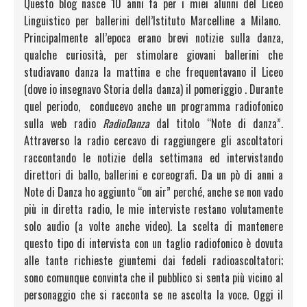
Questo blog nasce 10 anni fa per i miei alunni del Liceo
Linguistico per ballerini dell’Istituto Marcelline a Milano.
Principalmente all’epoca erano brevi notizie sulla danza,
qualche curiosità, per stimolare giovani ballerini che
studiavano danza la mattina e che frequentavano il Liceo
(dove io insegnavo Storia della danza) il pomeriggio . Durante
quel periodo, conducevo anche un programma radiofonico
sulla web radio
RadioDanza
dal titolo “Note di danza”.
Attraverso la radio cercavo di raggiungere gli ascoltatori
raccontando le notizie della settimana ed intervistando
direttori di ballo, ballerini e coreografi. Da un pò di anni a
Note di Danza ho aggiunto “on air” perché, anche se non vado
più in diretta radio, le mie interviste restano volutamente
solo audio (a volte anche video). La scelta di mantenere
questo tipo di intervista con un taglio radiofonico è dovuta
alle tante richieste giuntemi dai fedeli radioascoltatori;
sono comunque convinta che il pubblico si senta più vicino al
personaggio che si racconta se ne ascolta la voce. Oggi il