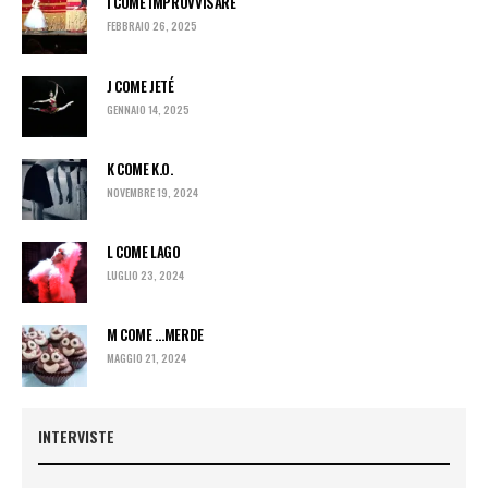
I COME IMPROVVISARE
FEBBRAIO 26, 2025
J COME JETÉ
GENNAIO 14, 2025
K COME K.O.
NOVEMBRE 19, 2024
L COME LAGO
LUGLIO 23, 2024
M COME …MERDE
MAGGIO 21, 2024
INTERVISTE