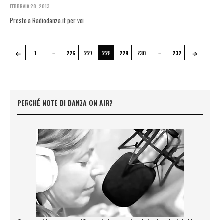
FEBBRAIO 28, 2013
Presto a Radiodanza.it per voi
←
…
…
→
1
226
227
228
229
230
232
PERCHÉ NOTE DI DANZA ON AIR?