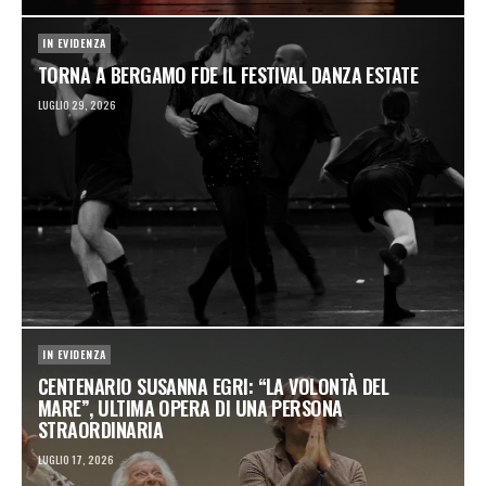
IN EVIDENZA
TORNA A BERGAMO FDE IL FESTIVAL DANZA ESTATE
LUGLIO 29, 2026
IN EVIDENZA
CENTENARIO SUSANNA EGRI: “LA VOLONTÀ DEL
MARE”, ULTIMA OPERA DI UNA PERSONA
STRAORDINARIA
G
LUGLIO 17, 2026