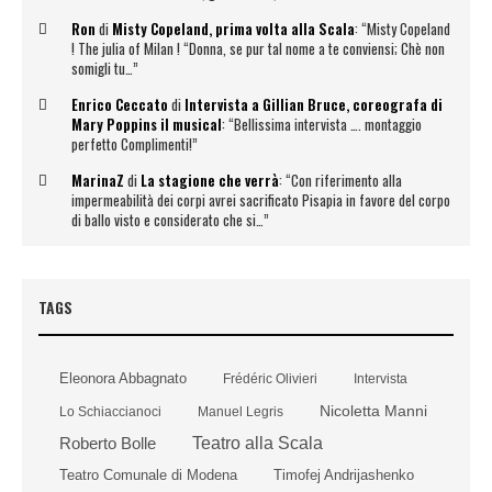
Ron
di
Misty Copeland, prima volta alla Scala
: “
Misty Copeland
! The julia of Milan ! “Donna, se pur tal nome a te conviensi; Chè non
somigli tu…
”
Enrico Ceccato
di
Intervista a Gillian Bruce, coreografa di
Mary Poppins il musical
: “
Bellissima intervista …. montaggio
perfetto Complimenti!
”
MarinaZ
di
La stagione che verrà
: “
Con riferimento alla
impermeabilità dei corpi avrei sacrificato Pisapia in favore del corpo
di ballo visto e considerato che si…
”
TAGS
Eleonora Abbagnato
Frédéric Olivieri
Intervista
Nicoletta Manni
Lo Schiaccianoci
Manuel Legris
Roberto Bolle
Teatro alla Scala
Timofej Andrijashenko
Teatro Comunale di Modena