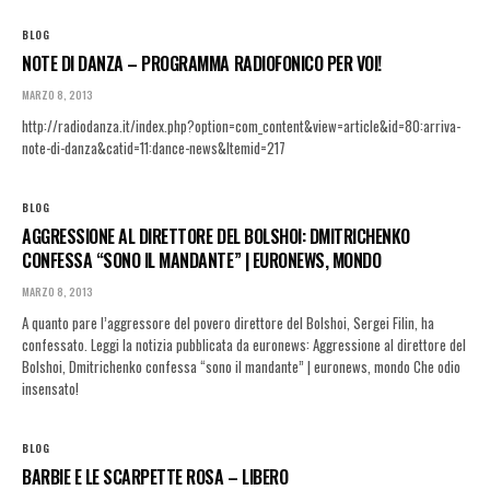
BLOG
NOTE DI DANZA – PROGRAMMA RADIOFONICO PER VOI!
MARZO 8, 2013
http://radiodanza.it/index.php?option=com_content&view=article&id=80:arriva-
note-di-danza&catid=11:dance-news&Itemid=217
BLOG
AGGRESSIONE AL DIRETTORE DEL BOLSHOI: DMITRICHENKO
CONFESSA “SONO IL MANDANTE” | EURONEWS, MONDO
MARZO 8, 2013
A quanto pare l’aggressore del povero direttore del Bolshoi, Sergei Filin, ha
confessato. Leggi la notizia pubblicata da euronews: Aggressione al direttore del
Bolshoi, Dmitrichenko confessa “sono il mandante” | euronews, mondo Che odio
insensato!
BLOG
BARBIE E LE SCARPETTE ROSA – LIBERO