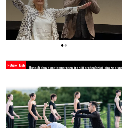
Notizie Flash
 danza contemporanea tra siti archeologici, piazze e spazi urbani dell'Etruria laziale. D