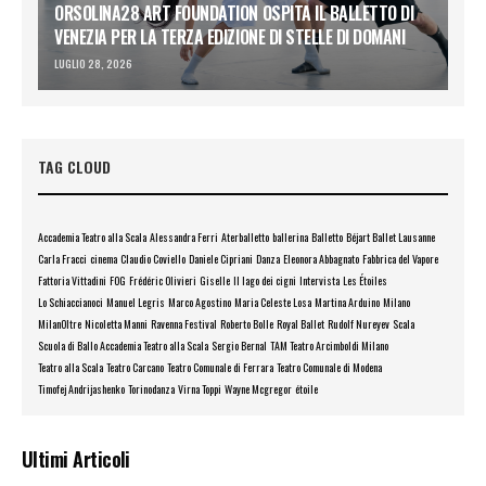
ORSOLINA28 ART FOUNDATION OSPITA IL BALLETTO DI
VENEZIA PER LA TERZA EDIZIONE DI STELLE DI DOMANI
LUGLIO 28, 2026
TAG CLOUD
Accademia Teatro alla Scala
Alessandra Ferri
Aterballetto
ballerina
Balletto
Béjart Ballet Lausanne
Carla Fracci
cinema
Claudio Coviello
Daniele Cipriani
Danza
Eleonora Abbagnato
Fabbrica del Vapore
Fattoria Vittadini
FOG
Frédéric Olivieri
Giselle
Il lago dei cigni
Intervista
Les Étoiles
Lo Schiaccianoci
Manuel Legris
Marco Agostino
Maria Celeste Losa
Martina Arduino
Milano
MilanOltre
Nicoletta Manni
Ravenna Festival
Roberto Bolle
Royal Ballet
Rudolf Nureyev
Scala
Scuola di Ballo Accademia Teatro alla Scala
Sergio Bernal
TAM Teatro Arcimboldi Milano
Teatro alla Scala
Teatro Carcano
Teatro Comunale di Ferrara
Teatro Comunale di Modena
Timofej Andrijashenko
Torinodanza
Virna Toppi
Wayne Mcgregor
étoile
Ultimi Articoli