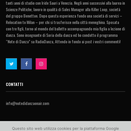
tanti anni di studio con Iride Sauri a Venezia. Negli anni successivi alla laurea in
Scienze Politiche, lavoro in qualità di Sales Manager alla Killer Loop, società
del gruppo Benetton. Dopo questa esperienza fondo una società di servizi –
Relocation to Milan – per chi si trasferisce nella città meneghina. Sposata
con tre figli, torno al mondo del balletto accompagnando mia figlia a lezione di
danza. Sono insegnante di Soria della danza ed ho condotto il programma
“Note di Danza” su RadioDanza, Attendo in fondo ai post i vostri commenti!
CONTATTI
info@notedidanzaonair.com
Questo sito web utilizza cookies per la piattaforma Google