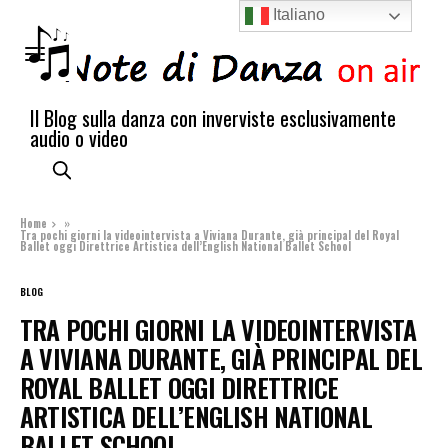
Italiano
Il Blog sulla danza con inverviste esclusivamente
audio o video
Home
»
Tra pochi giorni la videointervista a Viviana Durante, già principal del Royal
Ballet oggi Direttrice Artistica dell’English National Ballet School
BLOG
TRA POCHI GIORNI LA VIDEOINTERVISTA
A VIVIANA DURANTE, GIÀ PRINCIPAL DEL
ROYAL BALLET OGGI DIRETTRICE
ARTISTICA DELL’ENGLISH NATIONAL
BALLET SCHOOL