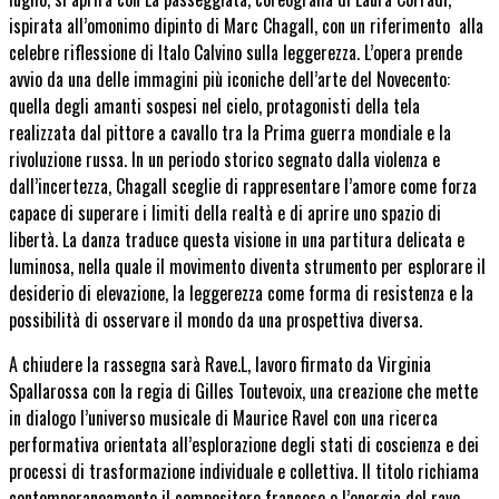
ispirata all’omonimo dipinto di Marc Chagall, con un riferimento alla
celebre riflessione di Italo Calvino sulla leggerezza. L’opera prende
avvio da una delle immagini più iconiche dell’arte del Novecento:
quella degli amanti sospesi nel cielo, protagonisti della tela
realizzata dal pittore a cavallo tra la Prima guerra mondiale e la
rivoluzione russa. In un periodo storico segnato dalla violenza e
dall’incertezza, Chagall sceglie di rappresentare l’amore come forza
capace di superare i limiti della realtà e di aprire uno spazio di
libertà. La danza traduce questa visione in una partitura delicata e
luminosa, nella quale il movimento diventa strumento per esplorare il
desiderio di elevazione, la leggerezza come forma di resistenza e la
possibilità di osservare il mondo da una prospettiva diversa.
A chiudere la rassegna sarà Rave.L, lavoro firmato da Virginia
Spallarossa con la regia di Gilles Toutevoix, una creazione che mette
in dialogo l’universo musicale di Maurice Ravel con una ricerca
performativa orientata all’esplorazione degli stati di coscienza e dei
processi di trasformazione individuale e collettiva. Il titolo richiama
contemporaneamente il compositore francese e l’energia del rave