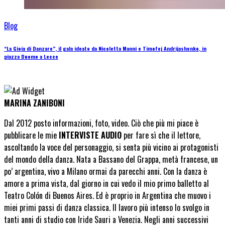
Blog
“La Gioia di Danzare”, il gala ideato da Nicoletta Manni e Timofej Andrijashenko, in
piazza Duomo a Lecce
MARINA ZANIBONI
Dal 2012 posto informazioni, foto, video. Ciò che più mi piace è
pubblicare le mie
INTERVISTE AUDIO
per fare sì che il lettore,
ascoltando la voce del personaggio, si senta più vicino ai protagonisti
del mondo della danza. Nata a Bassano del Grappa, metà francese, un
po’ argentina, vivo a Milano ormai da parecchi anni. Con la danza è
amore a prima vista, dal giorno in cui vedo il mio primo balletto al
Teatro Colón di Buenos Aires. Ed è proprio in Argentina che muovo i
miei primi passi di danza classica. Il lavoro più intenso lo svolgo in
tanti anni di studio con Iride Sauri a Venezia. Negli anni successivi