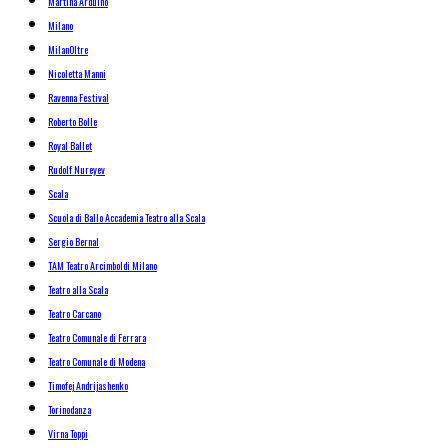
Martina Arduino
Milano
MilanOltre
Nicoletta Manni
Ravenna Festival
Roberto Bolle
Royal Ballet
Rudolf Nureyev
Scala
Scuola di Ballo Accademia Teatro alla Scala
Sergio Bernal
TAM Teatro Arcimboldi Milano
Teatro alla Scala
Teatro Carcano
Teatro Comunale di Ferrara
Teatro Comunale di Modena
Timofej Andrijashenko
Torinodanza
Virna Toppi