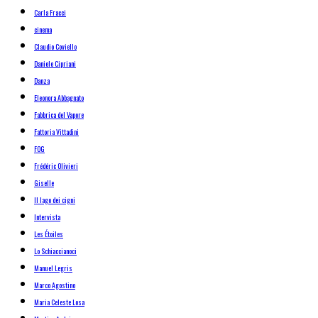
Carla Fracci
cinema
Claudio Coviello
Daniele Cipriani
Danza
Eleonora Abbagnato
Fabbrica del Vapore
Fattoria Vittadini
FOG
Frédéric Olivieri
Giselle
Il lago dei cigni
Intervista
Les Étoiles
Lo Schiaccianoci
Manuel Legris
Marco Agostino
Maria Celeste Losa