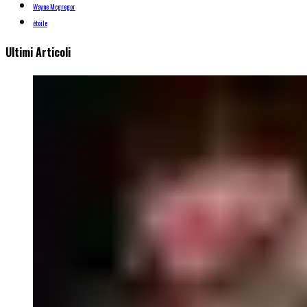
Wayne Mcgregor
étoile
Ultimi Articoli