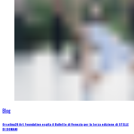
Blog
Orsolina28 Art Foundation ospita il Balletto di Venezia per la terza edizione di STELLE
DI DOMANI