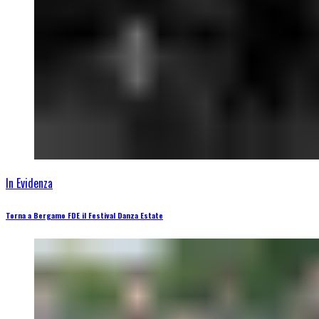
In Evidenza
Torna a Bergamo FDE il Festival Danza Estate