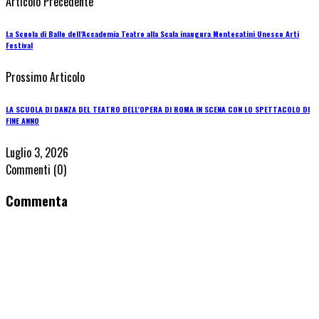
Articolo Precedente
La Scuola di Ballo dell’Accademia Teatro alla Scala inaugura Montecatini Unesco Arti
Festival
Prossimo Articolo
LA SCUOLA DI DANZA DEL TEATRO DELL'OPERA DI ROMA IN SCENA CON LO SPETTACOLO DI
FINE ANNO
Luglio 3, 2026
Commenti
(0)
Commenta