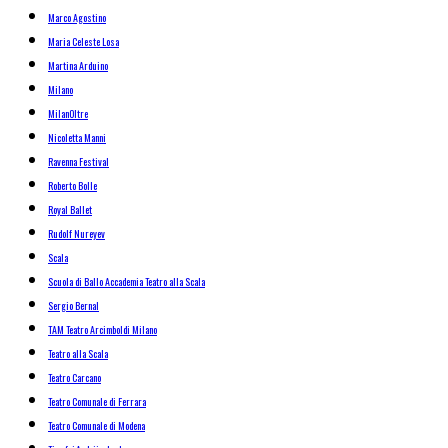
Marco Agostino
Maria Celeste Losa
Martina Arduino
Milano
MilanOltre
Nicoletta Manni
Ravenna Festival
Roberto Bolle
Royal Ballet
Rudolf Nureyev
Scala
Scuola di Ballo Accademia Teatro alla Scala
Sergio Bernal
TAM Teatro Arcimboldi Milano
Teatro alla Scala
Teatro Carcano
Teatro Comunale di Ferrara
Teatro Comunale di Modena