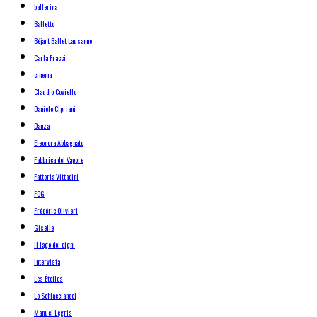
ballerina
Balletto
Béjart Ballet Lausanne
Carla Fracci
cinema
Claudio Coviello
Daniele Cipriani
Danza
Eleonora Abbagnato
Fabbrica del Vapore
Fattoria Vittadini
FOG
Frédéric Olivieri
Giselle
Il lago dei cigni
Intervista
Les Étoiles
Lo Schiaccianoci
Manuel Legris