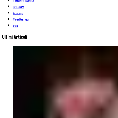
Timofej Andrijashenko
Torinodanza
Virna Toppi
Wayne Mcgregor
étoile
Ultimi Articoli