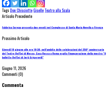
Tags
Don Chisciotte
Giselle
Teatro alla Scala
Articolo Precedente
Fabbrica Europa presenta due eventi nel Complesso di Santa Maria Novella a Firenze
Prossimo Articolo
Giovedì 18 giugno alle ore 18:30, nell’ambito delle celebrazioni del 250° anniversario
del Teatro Bol'šoj di Mosca, Casa Russa a Roma ospita l'inaugurazione della mostra "Il
balletto Bol'šoj di Jurij Grigorovič"
Giugno 11, 2026
Commenti
(0)
Commenta