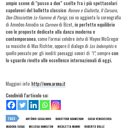
ampie scene di “passo a due” scelte fra i più spettacolari
capolavori del balletto classico
:
Romeo e Giulietta
,
Il Corsaro
,
Don Chisciotte
e
Le Fiamme di Parigi
, cui va aggiunta la coreografia
di Amedeo Amodio su
Carmen
di Bizet
, in perfetto equilibrio
con le proposte dedicate alla danza moderna e
contemporanea
, come l’ormai celebre
Infra
di Wayne McGregor
su musiche di Max Richter, oppure il dialogo di
Les Indomptés
e
quello pensato per gli inediti paesaggi sonori di
“I”,
sempre
con
lo sguardo rivolto alle eccellenze internazionali di oggi.
Maggiori info:
http://www.arena.it
Condividi l'articolo su:
TAGS
ANTÓNIO CASALINHO
BAKHTIYAR ADAMZHAN
CASIA VENGOECHEA
MADOKA SUGAI
MELISSA HAMILTON
NICOLETTA MANNI
ROBERTO BOLLE