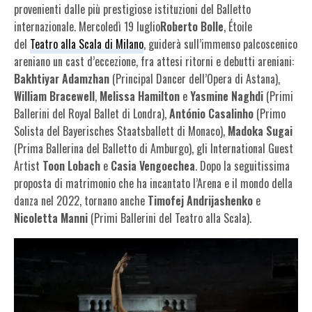
provenienti dalle più prestigiose istituzioni del Balletto
internazionale. Mercoledì 19 luglio
Roberto Bolle
, Étoile
del
Teatro alla Scala di Milano
, guiderà sull’immenso palcoscenico
areniano un cast d’eccezione, fra attesi ritorni e debutti areniani:
Bakhtiyar
Adamzhan
(Principal Dancer dell’Opera di Astana),
William
Bracewell
,
Melissa Hamilton
e
Yasmine Naghdi
(Primi
Ballerini del Royal Ballet di Londra),
António Casalinho
(Primo
Solista del Bayerisches Staatsballett di Monaco),
Madoka
Sugai
(Prima Ballerina del Balletto di Amburgo), gli International Guest
Artist
Toon Lobach
e
Casia Vengoechea
. Dopo la seguitissima
proposta di matrimonio che ha incantato l’Arena e il mondo della
danza nel 2022, tornano anche
Timofej Andrijashenko
e
Nicoletta Manni
(Primi Ballerini del Teatro alla Scala).