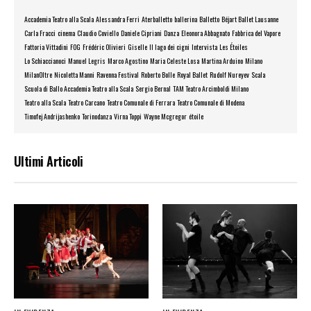
Accademia Teatro alla Scala
Alessandra Ferri
Aterballetto
ballerina
Balletto
Béjart Ballet Lausanne
Carla Fracci
cinema
Claudio Coviello
Daniele Cipriani
Danza
Eleonora Abbagnato
Fabbrica del Vapore
Fattoria Vittadini
FOG
Frédéric Olivieri
Giselle
Il lago dei cigni
Intervista
Les Étoiles
Lo Schiaccianoci
Manuel Legris
Marco Agostino
Maria Celeste Losa
Martina Arduino
Milano
MilanOltre
Nicoletta Manni
Ravenna Festival
Roberto Bolle
Royal Ballet
Rudolf Nureyev
Scala
Scuola di Ballo Accademia Teatro alla Scala
Sergio Bernal
TAM Teatro Arcimboldi Milano
Teatro alla Scala
Teatro Carcano
Teatro Comunale di Ferrara
Teatro Comunale di Modena
Timofej Andrijashenko
Torinodanza
Virna Toppi
Wayne Mcgregor
étoile
Ultimi Articoli