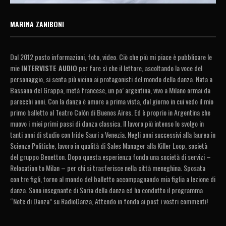
MARINA ZANIBONI
Dal 2012 posto informazioni, foto, video. Ciò che più mi piace è pubblicare le
mie
INTERVISTE AUDIO
per fare sì che il lettore, ascoltando la voce del
personaggio, si senta più vicino ai protagonisti del mondo della danza. Nata a
Bassano del Grappa, metà francese, un po’ argentina, vivo a Milano ormai da
parecchi anni. Con la danza è amore a prima vista, dal giorno in cui vedo il mio
primo balletto al Teatro Colón di Buenos Aires. Ed è proprio in Argentina che
muovo i miei primi passi di danza classica. Il lavoro più intenso lo svolgo in
tanti anni di studio con Iride Sauri a Venezia. Negli anni successivi alla laurea in
Scienze Politiche, lavoro in qualità di Sales Manager alla Killer Loop, società
del gruppo Benetton. Dopo questa esperienza fondo una società di servizi –
Relocation to Milan – per chi si trasferisce nella città meneghina. Sposata
con tre figli, torno al mondo del balletto accompagnando mia figlia a lezione di
danza. Sono insegnante di Soria della danza ed ho condotto il programma
“Note di Danza” su RadioDanza, Attendo in fondo ai post i vostri commenti!